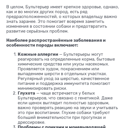
В целом, Бультерьер имеет крепкое здоровье, однако,
как и во многих других пород, есть ряд
предрасположенностей, о которых владельцу важно
знать заранее. Это помогает вовремя заметить
изменения в состоянии собаки и предотвратить
развитие серьёзных проблем.
Наиболее распространённые заболевания и
особенности породы включают:
Кожные аллергии
— Бультерьеры могут
реагировать на определенные корма, бытовые
химические средства или укусы насекомых.
Проявляется зудом, покраснением или
выпадением шерсти в отдельных участках.
Регулярный уход за шерстью, качественное
питание и поддержка иммунитета помогают
минимизировать риски.
Глухота
— чаще встречается у белых
Бультерьеров, что связано с генетикой. Даже
если щенок выглядит полностью здоровым,
важно проверять реакцию на звуки и учитывать
это при воспитании. Глухие собаки требуют
большей внимательности при прогулках и
дрессировке.
Проблемы с почками и мочевыводящей