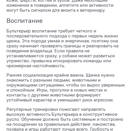
кожи, шерсти, когтей и зубов. Даже небольшие
изменения в поведении, аппетите или активности
могут быть сигналом для визита к ветеринару.
Воспитание
Бультерьер воспитание требует четкого и
последовательного подхода с первых недель жизни
щенка. Эта порода умная и энергичная, поэтому она
сразу начинает проверять границы и реагировать на
поведение владельца. Если правила не
устанавливаются сразу, у собаки может развиться
упрямство, привычка игнорировать команды или
чрезмерная настойчивость.
Ранняя социализация крайне важна. Щенка нужно
знакомить с разными людьми, животными и
окружающими ситуациями, чтобы он вырос уверенным
и спокойным. Игры, прогулки в новых местах и
контакты с другими животными формируют
устойчивый характер и уменьшают риск агрессии.
Регулярные тренировки помогают направлять
высокую активность Бультерьера в конструктивное
русло. Обучение должно быть системным и построено
на поощрении за правильные действия: лакомства,
похвала и игры работают лучше всего. Грубость и