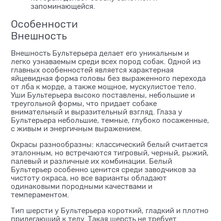
запоминающейся.
Особенности
Внешность
Внешность Бультерьера делает его уникальным и
легко узнаваемым среди всех пород собак. Одной из
главных особенностей является характерная
яйцевидная форма головы без выраженного перехода
от лба к морде, а также мощное, мускулистое тело.
Уши Бультерьера высоко поставлены, небольшие и
треугольной формы, что придает собаке
внимательный и выразительный взгляд. Глаза у
Бультерьера небольшие, темные, глубоко посаженные,
с живым и энергичным выражением.
Окрасы разнообразны: классический белый считается
эталонным, но встречаются тигровый, черный, рыжий,
палевый и различные их комбинации. Белый
Бультерьер особенно ценится среди заводчиков за
чистоту окраса, но все варианты обладают
одинаковыми породными качествами и
темпераментом.
Тип шерсти у Бультерьера короткий, гладкий и плотно
прилегающий к телу. Такая шерсть не требует