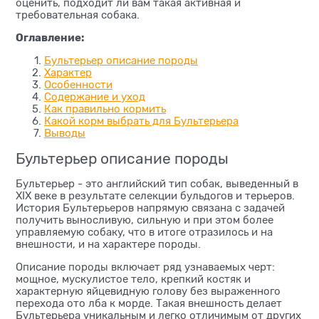
оценить, подходит ли вам такая активная и
требовательная собака.
Оглавление:
Бультерьер описание породы
Характер
Особенности
Содержание и уход
Как правильно кормить
Какой корм выбрать для Бультерьера
Выводы
Бультерьер описание породы
Бультерьер - это английский тип собак, выведенный в
XIX веке в результате селекции бульдогов и терьеров.
История Бультерьеров напрямую связана с задачей
получить выносливую, сильную и при этом более
управляемую собаку, что в итоге отразилось и на
внешности, и на характере породы.
Описание породы включает ряд узнаваемых черт:
мощное, мускулистое тело, крепкий костяк и
характерную яйцевидную голову без выраженного
перехода ото лба к морде. Такая внешность делает
Бультерьера уникальным и легко отличимым от других