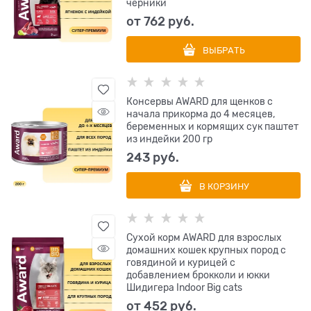
черники
от
762
 руб.
ВЫБРАТЬ
Консервы AWARD для щенков с
начала прикорма до 4 месяцев,
беременных и кормящих сук паштет
из индейки 200 гр
243
 руб.
В КОРЗИНУ
Сухой корм AWARD для взрослых
домашних кошек крупных пород с
говядиной и курицей с
добавлением брокколи и юкки
Шидигера Indoor Big cats
от
452
 руб.