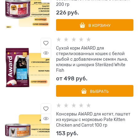
200 гр
226
 руб.
В КОРЗИНУ
Сухой корм AWARD для
стерилизованных кошек с белой
рыбой с добавлением семян льна,
клюквы и цикория Sterilized White
Fish
от
498
 руб.
ВЫБРАТЬ
Консервы AWARD для котят, паштет
из курицы с морковью Pate Kitten
Chicken and Carrot 100 гр
153
 руб.