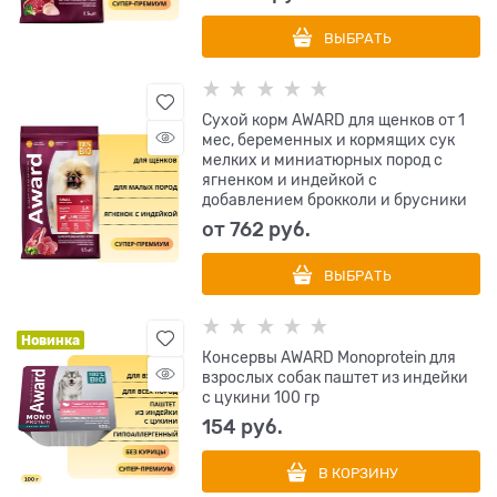
ВЫБРАТЬ
Сухой корм AWARD для щенков от 1
мес, беременных и кормящих сук
мелких и миниатюрных пород с
ягненком и индейкой с
добавлением брокколи и брусники
от
762
 руб.
ВЫБРАТЬ
Новинка
Консервы AWARD Monoprotein для
взрослых собак паштет из индейки
с цукини 100 гр
154
 руб.
В КОРЗИНУ