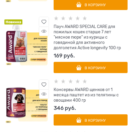
В КОРЗИНУ
Новинка
Пауч AWARD SPECIAL CARE для
пожилых кошек старше 7 лет
"мясное пюре" из курицы с
говядиной для активного
долголетия Active longevity 100 гр
169
 руб.
В КОРЗИНУ
Консервы AWARD щенков от 1
месяца паштет из из телятины с
овощами 400 гр
346
 руб.
В КОРЗИНУ