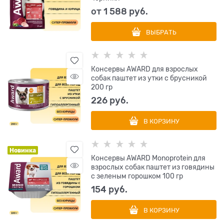
от
1 588
 руб.
ВЫБРАТЬ
Консервы AWARD для взрослых
собак паштет из утки с брусникой
200 гр
226
 руб.
В КОРЗИНУ
Новинка
Консервы AWARD Monoprotein для
взрослых собак паштет из говядины
с зеленым горошком 100 гр
154
 руб.
В КОРЗИНУ