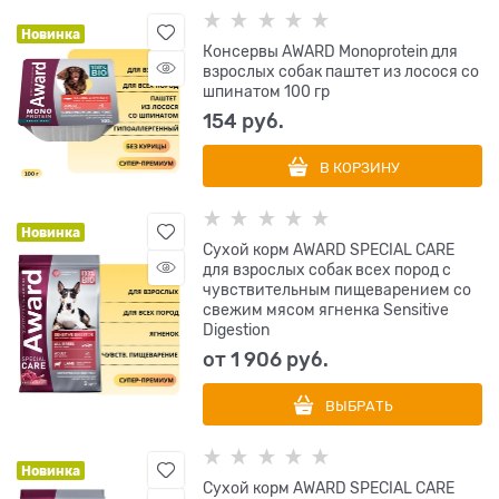
Новинка
Консервы AWARD Monoprotein для
взрослых собак паштет из лосося со
шпинатом 100 гр
154
 руб.
В КОРЗИНУ
Новинка
Сухой корм AWARD SPECIAL CARE
для взрослых собак всех пород с
чувствительным пищеварением со
свежим мясом ягненка Sensitive
Digestion
от
1 906
 руб.
ВЫБРАТЬ
Новинка
Сухой корм AWARD SPECIAL CARE