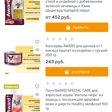
уткой и индейкой с добавлением
зеленой чечевицы и Юкки
Шидигера Hairball & Indoor
от
452
 руб.
ВЫБРАТЬ
Консервы AWARD для щенков от 1
месяца паштет из индейки с грушей
200 гр
243
 руб.
В КОРЗИНУ
Новинка
Пауч AWARD SPECIAL CARE для
взрослых кошек "мясное пюре" из
курицы с лососем для здоровья
кожи и шерсти Healthy skin&coat 100
гр