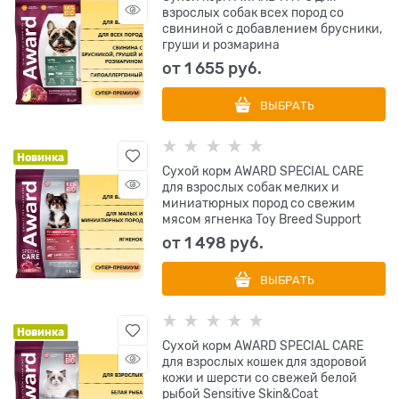
взрослых собак всех пород со
свининой с добавлением брусники,
груши и розмарина
от
1 655
 руб.
ВЫБРАТЬ
Новинка
Сухой корм AWARD SPECIAL CARE
для взрослых собак мелких и
миниатюрных пород со свежим
мясом ягненка Toy Breed Support
от
1 498
 руб.
ВЫБРАТЬ
Новинка
Сухой корм AWARD SPECIAL CARE
для взрослых кошек для здоровой
кожи и шерсти со свежей белой
рыбой Sensitive Skin&Coat