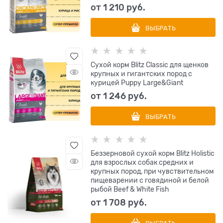
от
1 210
 руб.
ВЫБРАТЬ
Сухой корм Blitz Classic для щенков
крупных и гигантских пород с
курицей Puppy Large&Giant
от
1 246
 руб.
ВЫБРАТЬ
Беззерновой сухой корм Blitz Holistic
для взрослых собак средних и
крупных пород, при чувствительном
пищеварении с говядиной и белой
рыбой Beef & White Fish
от
1 708
 руб.