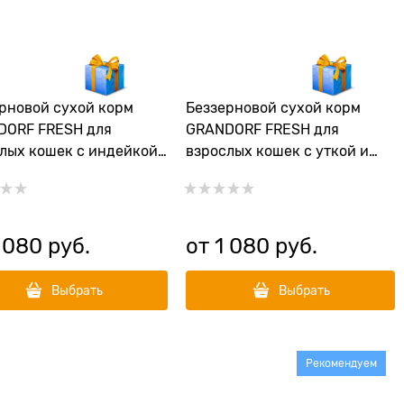
рновой cухой корм
Беззерновой cухой корм
DORF FRESH для
GRANDORF FRESH для
лых кошек с индейкой
взрослых кошек с уткой и
атом CAT ADULT
бататом CAT ADULT
y&Sweet Potato
Duck&Sweet Potato
 080
 руб.
от
1 080
 руб.
Выбрать
Выбрать
Рекомендуем