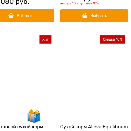
 080
 руб.
выгода
103 руб.
или
10%
Выбрать
Выбрать
Хит
Скидка 10%
рновой cухой корм
Сухой корм Alleva Equilibrium