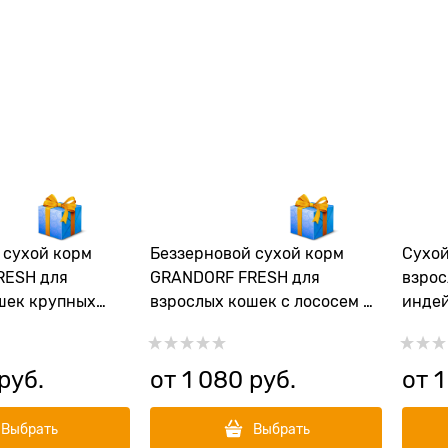
 cухой корм
Беззерновой cухой корм
Сухой
RESH для
GRANDORF FRESH для
взрос
шек крупных
взрослых кошек с лососем и
индей
нком и бататом
бататом CAT ADULT
White
Lamb&Sweet
Salmon&Sweet Potato
 руб.
от
1 080
 руб.
от
1
Выбрать
Выбрать