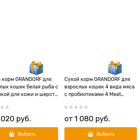
 корм GRANDORF для
Сухой корм GRANDORF для
лых кошек белая рыба с
взрослых кошек 4 вида мяса
кой для кожи и шерсти
с пробиотиками 4 Meat
 Fish/Turkey SKIN/CARE
Recipe Adult Indoor
 020
 руб.
от
1 080
 руб.
Выбрать
Выбрать