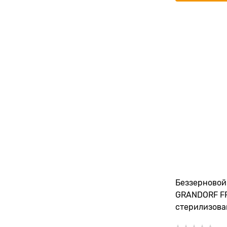
Беззерновой
GRANDORF F
стерилизова
ягненком и 