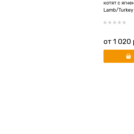
котят с ягне
Lamb/Turkey
от
1 020