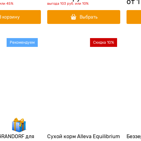
от
1
или
45%
выгода
103 руб.
или
10%
В корзину
Выбрать
Рекомендуем
Скидка 10%
GRANDORF для
Сухой корм Alleva Equilibrium
Беззе