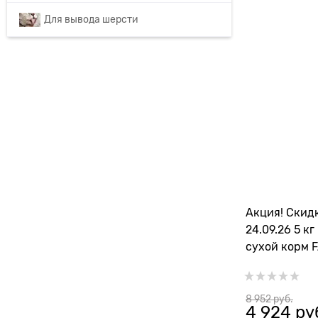
Для вывода шерсти
Акция! Скид
24.09.26 5 к
cухой корм 
стерилизова
курицей и г
8 952
 руб.
4 924
 ру