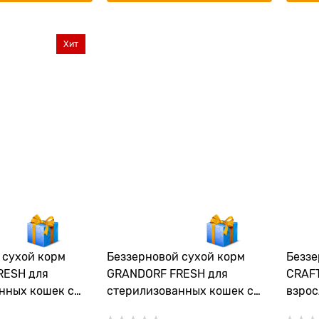
Хит
 cухой корм
Беззерновой cухой корм
Беззе
RESH для
GRANDORF FRESH для
CRAF
нных кошек с
стерилизованных кошек с
взрос
бататом CAT
лососем и бататом CAT
рыбы