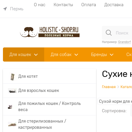
О нас
Контакты
Оплата
Доставка
Пермь
Например:
Grandorf
Для кошек
Для собак
Бренды
Ск
Сухие 
Для котят
Главная
Катал
Для взрослых кошек
Сухой корм для 
Для пожилых кошек / Контроль
веса
Сортировка:
Для стерилизованных /
кастрированных