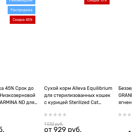
Рекомендуем
Скидка 10%
Распродажа
Скидка 45%
ка 45% Срок до
Сухой корм Alleva Equilibrium
Беззе
г Низкозерновой
для стерилизованных кошек
GRAND
FARMINA ND для
с курицей Sterilized Cat
ягнен
нных кошек с
Chicken
Lamb&
ранатом
1 032
 руб.
б.
от
929
 руб.