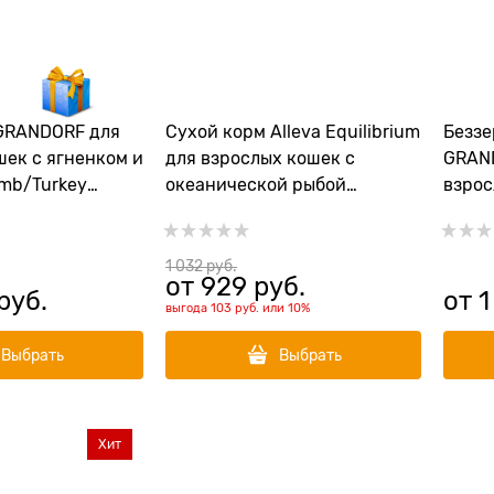
GRANDORF для
Сухой корм Alleva Equilibrium
Беззе
шек с ягненком и
для взрослых кошек с
GRAN
mb/Turkey
океанической рыбой
взрос
Sensitive Fish Adult Cat
и бат
Turke
1 032
 руб.
от
929
 руб.
 руб.
от
1
выгода
103 руб.
или
10%
Выбрать
Выбрать
Хит