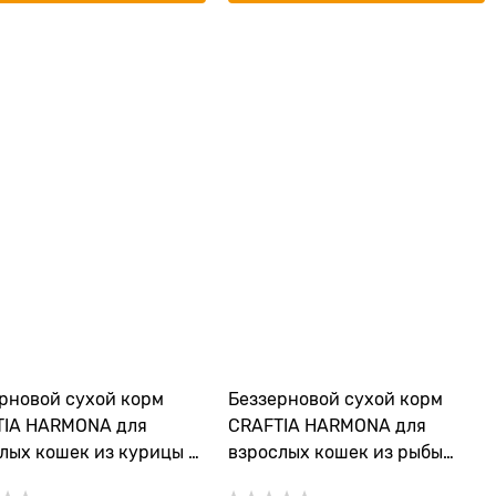
рновой сухой корм
Беззерновой сухой корм
TIA HARMONA для
CRAFTIA HARMONA для
лых кошек из курицы и
взрослых кошек из рыбы
 (HARMONA
северных морей (HARMONA