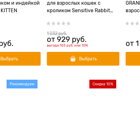
нком и индейкой
для взрослых кошек с
GRAN
 KITTEN
кроликом Sensitive Rabbit
взрос
Adult Cat
батат
Lamb&
1 032
 руб.
от
929
 руб.
 руб.
от
1
выгода
103 руб.
или
10%
Выбрать
Выбрать
Рекомендуем
Скидка 10%