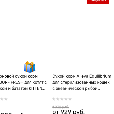
Скидка 10%
рновой cухой корм
Сухой корм Alleva Equilibrium
ORF FRESH для котят с
для стерилизованных кошек
ком и бататом KITTEN
с океанической рыбой
Sweet Potato
Sterilized Cat Fish
1 032
 руб.
от
929
 руб.