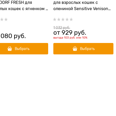
DORF FRESH для
для взрослых кошек с
лых кошек с ягненком и
олениной Sensitive Venison
ом CAT ADULT
Adult Cat
Sweet Potato
1 032
 руб.
от
929
 руб.
 080
 руб.
выгода
103 руб.
или
10%
Выбрать
Выбрать