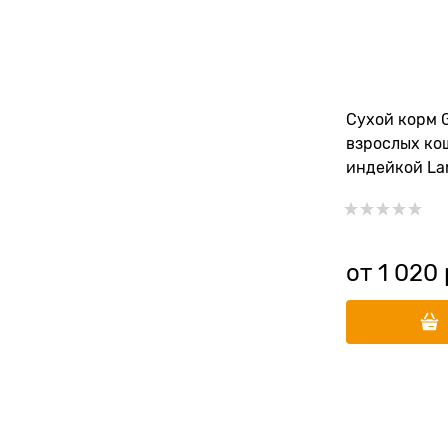
Сухой корм 
взрослых ко
индейкой La
INDOOR
от
1 020