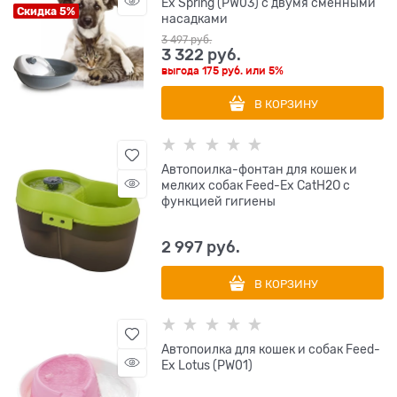
Ex Spring (PW03) с двумя сменными
Скидка 5%
насадками
3 497
 руб.
3 322
 руб.
выгода
175 руб.
или
5%
В КОРЗИНУ
Автопоилка-фонтан для кошек и
мелких собак Feed-Ex CatH2O с
функцией гигиены
2 997
 руб.
В КОРЗИНУ
Автопоилка для кошек и собак Feed-
Ex Lotus (PW01)