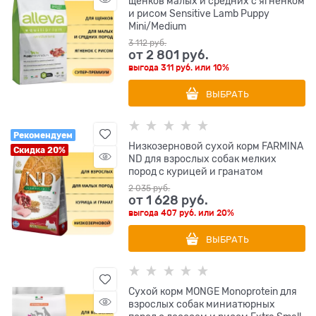
щенков малых и средних с ягненком
и рисом Sensitive Lamb Puppy
Mini/Medium
3 112
 руб.
от
2 801
 руб.
выгода
311 руб.
или
10%
ВЫБРАТЬ
Рекомендуем
Низкозерновой cухой корм FARMINA
Скидка 20%
ND для взрослых собак мелких
пород с курицей и гранатом
2 035
 руб.
от
1 628
 руб.
выгода
407 руб.
или
20%
ВЫБРАТЬ
Сухой корм MONGE Monoprotein для
взрослых собак миниатюрных