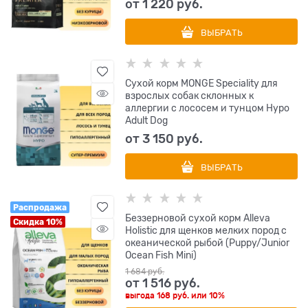
от
1 220
 руб.
ВЫБРАТЬ
Сухой корм MONGE Speciality для
взрослых собак склонных к
аллергии с лососем и тунцом Hypo
Adult Dog
от
3 150
 руб.
ВЫБРАТЬ
Распродажа
Беззерновой сухой корм Alleva
Скидка 10%
Holistic для щенков мелких пород с
океанической рыбой (Puppy/Junior
Ocean Fish Mini)
1 684
 руб.
от
1 516
 руб.
выгода
168 руб.
или
10%