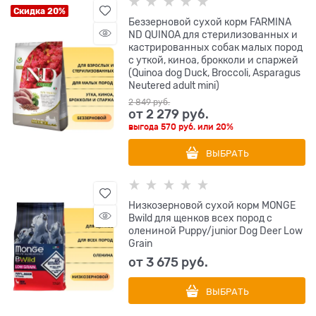
Скидка 20%
Беззерновой cухой корм FARMINA
ND QUINOA для стерилизованных и
кастрированных собак малых пород
с уткой, киноа, брокколи и спаржей
(Quinoa dog Duck, Broccoli, Asparagus
Neutered adult mini)
2 849
 руб.
от
2 279
 руб.
выгода
570 руб.
или
20%
ВЫБРАТЬ
Низкозерновой сухой корм MONGE
Bwild для щенков всех пород с
олениной Puppy/junior Dog Deer Low
Grain
от
3 675
 руб.
ВЫБРАТЬ