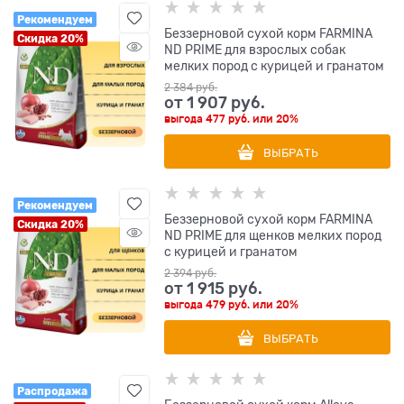
Рекомендуем
Беззерновой cухой корм FARMINA
Скидка 20%
ND PRIME для взрослых собак
мелких пород с курицей и гранатом
2 384
 руб.
от
1 907
 руб.
выгода
477 руб.
или
20%
ВЫБРАТЬ
Рекомендуем
Беззерновой cухой корм FARMINA
Скидка 20%
ND PRIME для щенков мелких пород
с курицей и гранатом
2 394
 руб.
от
1 915
 руб.
выгода
479 руб.
или
20%
ВЫБРАТЬ
Распродажа