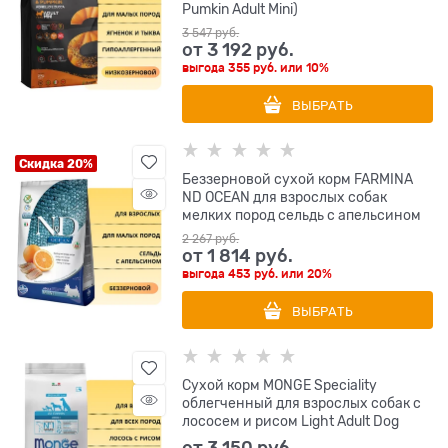
Pumkin Adult Mini)
3 547
 руб.
от
3 192
 руб.
выгода
355 руб.
или
10%
ВЫБРАТЬ
Скидка 20%
Беззерновой cухой корм FARMINA
ND OCEAN для взрослых собак
мелких пород сельдь с апельсином
2 267
 руб.
от
1 814
 руб.
выгода
453 руб.
или
20%
ВЫБРАТЬ
Сухой корм MONGE Speciality
облегченный для взрослых собак с
лососем и рисом Light Adult Dog
от
3 150
 руб.