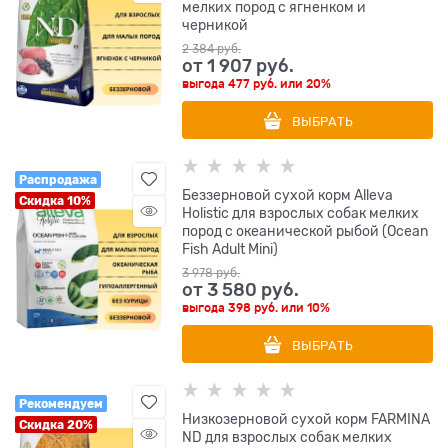
мелких пород с ягненком и
черникой
2 384
 руб.
от
1 907
 руб.
выгода
477 руб.
или
20%
ВЫБРАТЬ
Распродажа
Беззерновой сухой корм Alleva
Скидка 10%
Holistic для взрослых собак мелких
пород с океанической рыбой (Ocean
Fish Adult Mini)
3 978
 руб.
от
3 580
 руб.
выгода
398 руб.
или
10%
ВЫБРАТЬ
Рекомендуем
Низкозерновой cухой корм FARMINA
Скидка 20%
ND для взрослых собак мелких