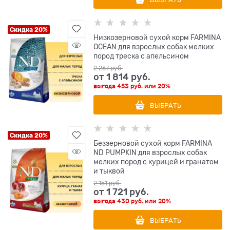
Скидка 20%
Низкозерновой cухой корм FARMINA
OCEAN для взрослых собак мелких
пород треска с апельсином
2 267
 руб.
от
1 814
 руб.
выгода
453 руб.
или
20%
ВЫБРАТЬ
Скидка 20%
Беззерновой cухой корм FARMINA
ND PUMPKIN для взрослых собак
мелких пород с курицей и гранатом
и тыквой
2 151
 руб.
от
1 721
 руб.
выгода
430 руб.
или
20%
ВЫБРАТЬ