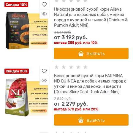
Скидка 10%
Низкозерновой сухой корм Alleva
Natural для взрослых собак мелких
пород с курицей и тыквой (Chicken &
Pumkin Adult Mini)
3 547
 руб.
от
3 192
 руб.
выгода
355 руб.
или
10%
ВЫБРАТЬ
Скидка 20%
Беззерновой cухой корм FARMINA
ND QUINOA для собак малых пород с
уткой и киноа для кожи и шерсти
(Quinoa Skin/Coat Duck Adult Mini)
2 849
 руб.
от
2 279
 руб.
выгода
570 руб.
или
20%
ВЫБРАТЬ