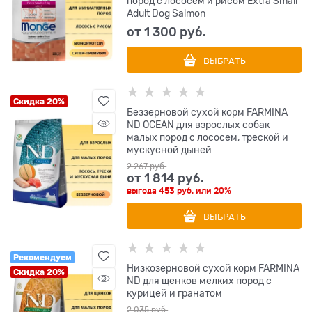
пород с лососем и рисом Extra Small
Adult Dog Salmon
от
1 300
 руб.
ВЫБРАТЬ
Скидка 20%
Беззерновой cухой корм FARMINA
ND OCEAN для взрослых собак
малых пород с лососем, треской и
мускусной дыней
2 267
 руб.
от
1 814
 руб.
выгода
453 руб.
или
20%
ВЫБРАТЬ
Рекомендуем
Низкозерновой cухой корм FARMINA
Скидка 20%
ND для щенков мелких пород с
курицей и гранатом
2 035
 руб.