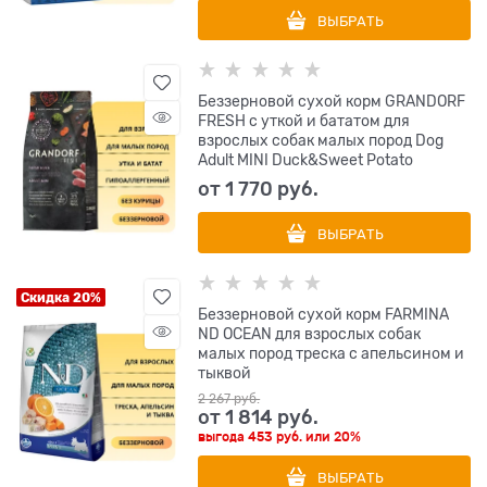
ВЫБРАТЬ
Беззерновой сухой корм GRANDORF
FRESH с уткой и бататом для
взрослых собак малых пород Dog
Adult MINI Duck&Sweet Potato
от
1 770
 руб.
ВЫБРАТЬ
Скидка 20%
Беззерновой cухой корм FARMINA
ND OCEAN для взрослых собак
малых пород треска с апельсином и
тыквой
2 267
 руб.
от
1 814
 руб.
выгода
453 руб.
или
20%
ВЫБРАТЬ