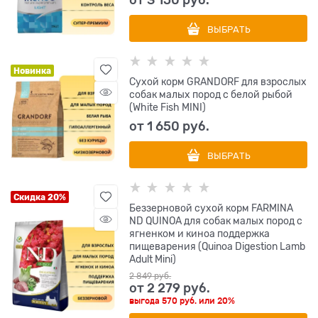
ВЫБРАТЬ
Новинка
Сухой корм GRANDORF для взрослых
собак малых пород с белой рыбой
(White Fish MINI)
от
1 650
 руб.
ВЫБРАТЬ
Скидка 20%
Беззерновой cухой корм FARMINA
ND QUINOA для собак малых пород с
ягненком и киноа поддержка
пищеварения (Quinoa Digestion Lamb
Adult Mini)
2 849
 руб.
от
2 279
 руб.
выгода
570 руб.
или
20%