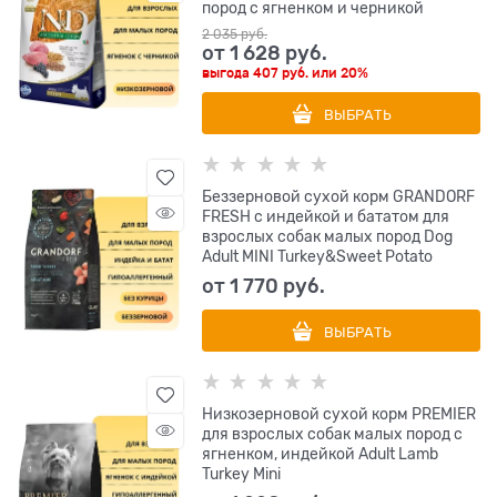
пород с ягненком и черникой
2 035
 руб.
от
1 628
 руб.
выгода
407 руб.
или
20%
ВЫБРАТЬ
Беззерновой сухой корм GRANDORF
FRESH с индейкой и бататом для
взрослых собак малых пород Dog
Adult MINI Turkey&Sweet Potato
от
1 770
 руб.
ВЫБРАТЬ
Низкозерновой сухой корм PREMIER
для взрослых собак малых пород с
ягненком, индейкой Adult Lamb
Turkey Mini