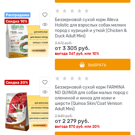
Распродажа
Беззерновой сухой корм Alleva
Скидка 10%
Holistic для взрослых собак мелких
пород с курицей и уткой (Chicken &
Duck Adult Mini)
3 672
 руб.
от
3 305
 руб.
выгода
367 руб.
или
10%
ВЫБРАТЬ
Скидка 20%
Беззерновой cухой корм FARMINA
ND QUINOA для собак малых пород с
олениной и киноа для кожи и
шерсти (Quinoa Skin/Coat Venison
Adult Mini)
2 849
 руб.
от
2 279
 руб.
выгода
570 руб.
или
20%