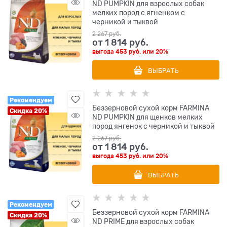
ND PUMPKIN для взрослых собак
мелких пород с ягненком с
черникой и тыквой
2 267
 руб.
от
1 814
 руб.
выгода
453 руб.
или
20%
ВЫБРАТЬ
Рекомендуем
Беззерновой cухой корм FARMINA
Скидка 20%
ND PUMPKIN для щенков мелких
пород янгенок с черникой и тыквой
2 267
 руб.
от
1 814
 руб.
выгода
453 руб.
или
20%
ВЫБРАТЬ
Рекомендуем
Беззерновой cухой корм FARMINA
Скидка 20%
ND PRIME для взрослых собак