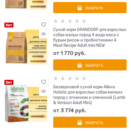
ВЫБРАТЬ
Хит
Сухой корм GRANDORF для взрослых
собак малых пород 4 вида мяса с
бурым рисом и пробиотиками 4
Meat Recipe Adult mini NEW
от
1 770
 руб.
ВЫБРАТЬ
Хит
Беззерновой сухой корм Alleva
Holistic для взрослых собак мелких
пород с ягненком и олениной (Lamb
& Venison Adult Mini)
от
3 774
 руб.
ВЫБРАТЬ