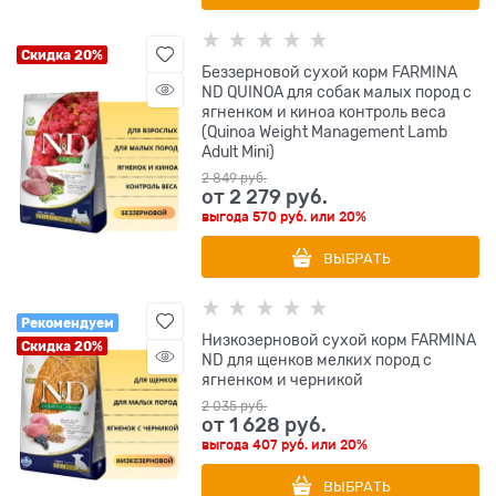
Скидка 20%
Беззерновой cухой корм FARMINA
ND QUINOA для собак малых пород с
ягненком и киноа контроль веса
(Quinoa Weight Management Lamb
Adult Mini)
2 849
 руб.
от
2 279
 руб.
выгода
570 руб.
или
20%
ВЫБРАТЬ
Рекомендуем
Низкозерновой cухой корм FARMINA
Скидка 20%
ND для щенков мелких пород с
ягненком и черникой
2 035
 руб.
от
1 628
 руб.
выгода
407 руб.
или
20%
ВЫБРАТЬ