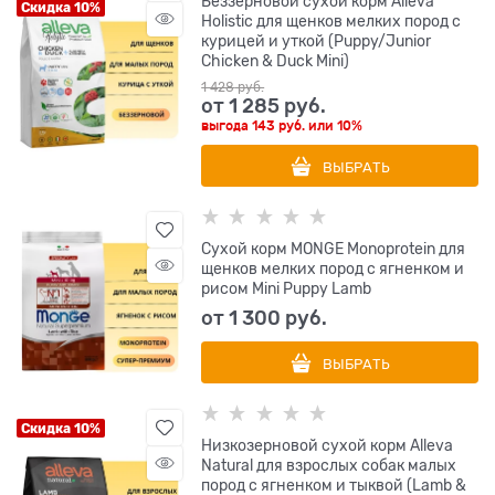
Беззерновой сухой корм Alleva
Скидка 10%
Holistic для щенков мелких пород с
курицей и уткой (Puppy/Junior
Chicken & Duck Mini)
1 428
 руб.
от
1 285
 руб.
выгода
143 руб.
или
10%
ВЫБРАТЬ
Сухой корм MONGE Monoprotein для
щенков мелких пород с ягненком и
рисом Mini Puppy Lamb
от
1 300
 руб.
ВЫБРАТЬ
Скидка 10%
Низкозерновой сухой корм Alleva
Natural для взрослых собак малых
пород с ягненком и тыквой (Lamb &