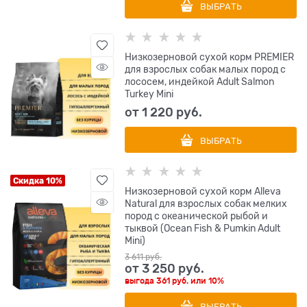
ВЫБРАТЬ
Низкозерновой сухой корм PREMIER
для взрослых собак малых пород с
лососем, индейкой Adult Salmon
Turkey Mini
от
1 220
 руб.
ВЫБРАТЬ
Скидка 10%
Низкозерновой сухой корм Alleva
Natural для взрослых собак мелких
пород с океанической рыбой и
тыквой (Ocean Fish & Pumkin Adult
Mini)
3 611
 руб.
от
3 250
 руб.
выгода
361 руб.
или
10%
ВЫБРАТЬ