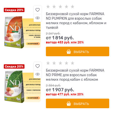
Скидка 20%
Беззерновой cухой корм FARMINA
ND PUMPKIN для взрослых собак
мелких пород с кабаном, яблоком и
тыквой
2 267
 руб.
от
1 814
 руб.
выгода
453 руб.
или
20%
ВЫБРАТЬ
Скидка 20%
Беззерновой cухой корм FARMINA
ND PRIME для взрослых собак
мелких пород кабан с яблоком
2 384
 руб.
от
1 907
 руб.
выгода
477 руб.
или
20%
ВЫБРАТЬ