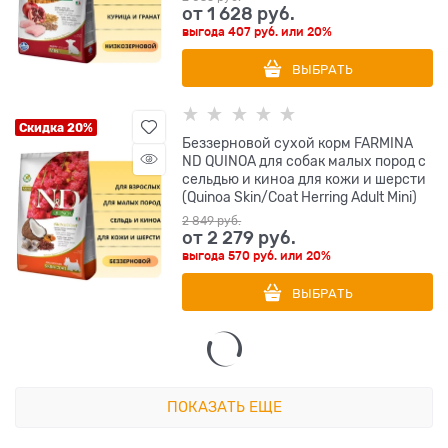
от
1 628
 руб.
выгода
407 руб.
или
20%
ВЫБРАТЬ
Скидка 20%
Беззерновой cухой корм FARMINA
ND QUINOA для собак малых пород с
сельдью и киноа для кожи и шерсти
(Quinoa Skin/Coat Herring Adult Mini)
2 849
 руб.
от
2 279
 руб.
выгода
570 руб.
или
20%
ВЫБРАТЬ
ПОКАЗАТЬ ЕЩЕ