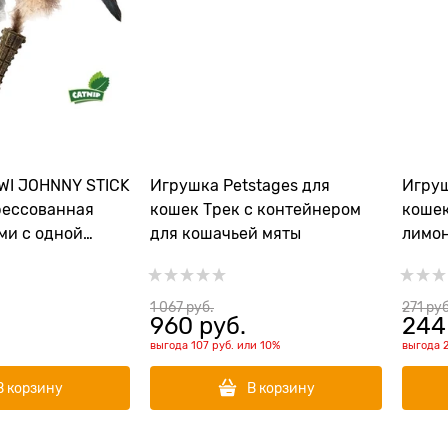
WI JOHNNY STICK
Игрушка Petstages для
Игруш
рессованная
кошек Трек с контейнером
кошек
ми с одной
для кошачьей мяты
лимон
Дерев
диаме
1 067
 руб.
271
 руб
960
 руб.
244
выгода
107 руб.
или
10%
выгода
В корзину
В корзину