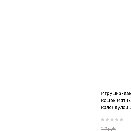
Игрушка-лак
кошек Мятны
календулой 
солодки Дер
лакомства ди
271
 руб.