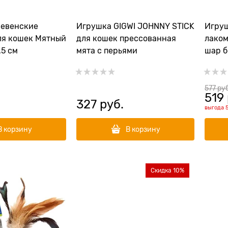
Игрушка GIGWI JOHNNY STICK
Игрушка Дер
для кошек прессованная
лакомства для
,5 см
мята с перьями
шар 
577
 ру
519
327
 руб.
выгода
В корзину
В корзину
Скидка 10%