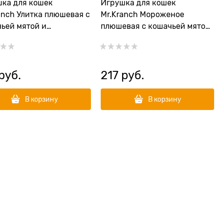
ка для кошек
Игрушка для кошек
anch Улитка плюшевая с
Mr.Kranch Мороженое
ьей мятой и
плюшевая с кошачьей мятой
ками 18 см
и перышками 6,5 см
 руб.
217
 руб.
В корзину
В корзину