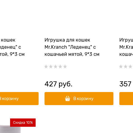
 кошек
Игрушка для кошек
Игруш
еденец" с
Mr.Kranch "Леденец" с
Mr.Kr
ой, 9*3 см
кошачьей мятой, 9*3 см
кошач
427
 руб.
357
В корзину
В корзину
Скидка 10%