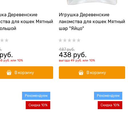
евенские
Игрушка Деревенские
 кошек Мятный
лакомства для кошек Мятный
большой
шар "Яйцо"
б.
487
 руб.
 руб.
438
 руб.
58 руб.
или
10%
выгода
49 руб.
или
10%
В корзину
В корзину
Рекомендуем
Рекомендуем
Скидка 10%
Скидка 10%