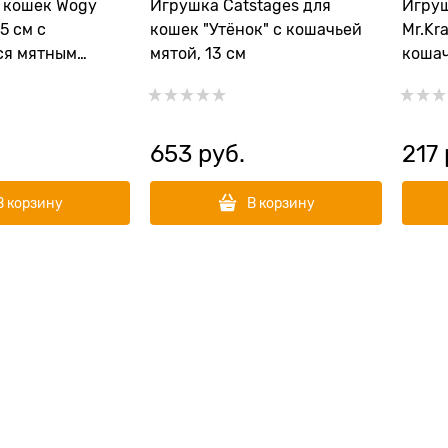
 кошек Wogy
Игрушка Catstages для
Игруш
5 см с
кошек "Утёнок" с кошачьей
Mr.Kr
я мятным
мятой, 13 см
кошач
липкой ленте
перыш
653
 руб.
217
В корзину
В корзину