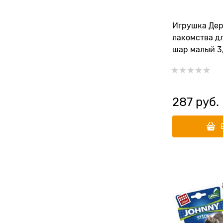
Игрушка Деревенские
лакомства для кошек Мятный
шар малый 3
287
 руб.