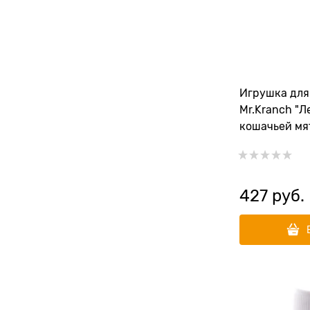
Игрушка для
Mr.Kranch "Л
кошачьей мят
427
 руб.