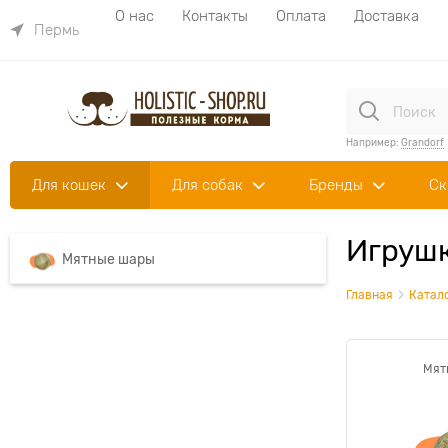
О нас
Контакты
Оплата
Доставка
Пермь
Например:
Grandorf
Для кошек
Для собак
Бренды
Ск
Игрушк
Мятные шары
Главная
Катал
Мят