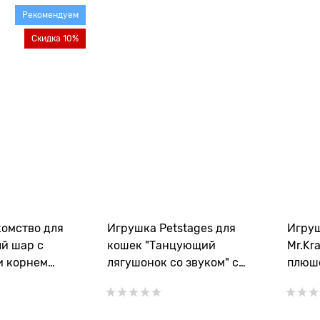
Рекомендуем
Скидка 10%
омство для
Игрушка Petstages для
Игруш
й шар с
кошек "Танцующий
Mr.Kr
и корнем
лягушонок со звуком" с
плюше
евенские
кошачьей мятой 14 см
и пер
аметр 3,5 см