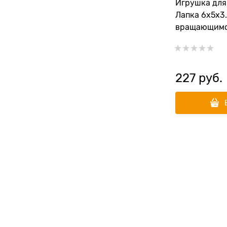
Игрушка для
Лапка 6х5х3.
вращающимс
шариком на 
227
 руб.