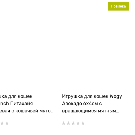
Новинка
ка для кошек
Игрушка для кошек Wogy
anch Питахайя
Авокадо 6х4см с
вая с кошачьей мятой
вращающимся мятным
ышками 19 см
шариком на липкой ленте