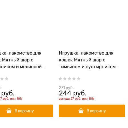
ка-лакомство для
Игрушка-лакомство для
 Мятный шар с
кошек Мятный шар с
ником и мелиссой
тимьяном и пустырником
енские лакомства
Деревенские лакомства
тр 3,5 см
диаметр 3,5 см
.
271
 руб.
 руб.
244
 руб.
27 руб.
или
10%
выгода
27 руб.
или
10%
В корзину
В корзину