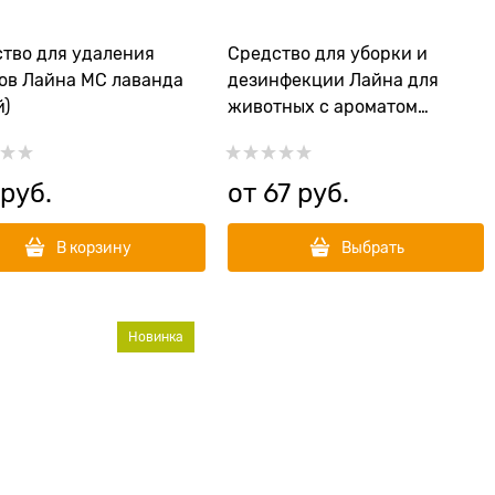
тво для удаления
Средство для уборки и
ов Лайна МС лаванда
дезинфекции Лайна для
й)
животных с ароматом
лаванды (концентрат)
 руб.
от
67
 руб.
В корзину
Выбрать
Новинка