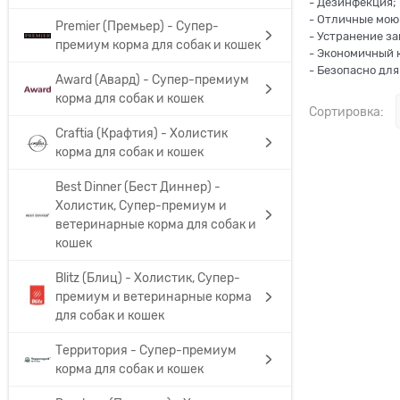
- Дезинфекция;
- Отличные мою
Premier (Премьер) - Супер-
- Устранение з
премиум корма для собак и кошек
- Экономичный 
- Безопасно дл
Award (Авард) - Супер-премиум
корма для собак и кошек
Сортировка:
Craftia (Крафтия) - Холистик
корма для собак и кошек
Best Dinner (Бест Диннер) -
Холистик, Супер-премиум и
ветеринарные корма для собак и
кошек
Blitz (Блиц) - Холистик, Супер-
премиум и ветеринарные корма
для собак и кошек
Территория - Супер-премиум
корма для собак и кошек