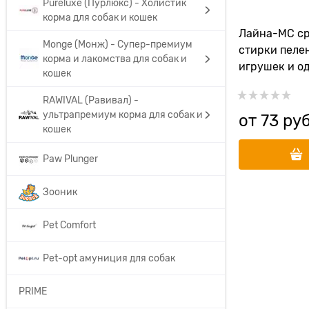
Pureluxe (Пурлюкс) - Холистик
корма для собак и кошек
Лайна-МС ср
Monge (Монж) - Супер-премиум
стирки пелен
корма и лакомства для собак и
игрушек и о
кошек
RAWIVAL (Равивал) -
ультрапремиум корма для собак и
от
73
 руб
кошек
Paw Plunger
Зооник
Pet Comfort
Pet-opt амуниция для собак
PRIME