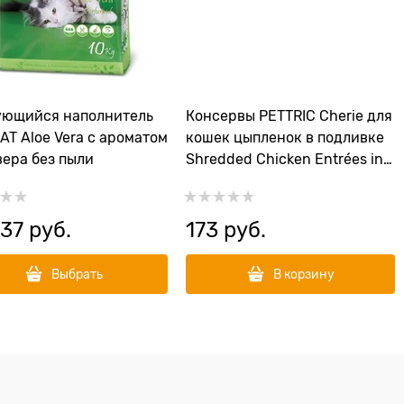
ующийся наполнитель
Консервы PETTRIC Cherie для
AT Aloe Vera с ароматом
кошек цыпленок в подливке
вера без пыли
Shredded Chicken Entrées in
Gravy
37
 руб.
173
 руб.
Выбрать
В корзину