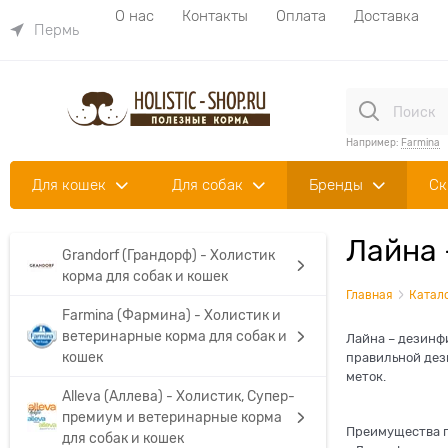
О нас
Контакты
Оплата
Доставка
Пермь
Например:
Farmina
Для кошек
Для собак
Бренды
Ск
Лайна 
Grandorf (Грандорф) - Холистик
корма для собак и кошек
Главная
Катал
Farmina (Фармина) - Холистик и
ветеринарные корма для собак и
Лайна – дезинф
кошек
правильной дез
меток.
Alleva (Аллева) - Холистик, Супер-
премиум и ветеринарные корма
Преимущества п
для собак и кошек