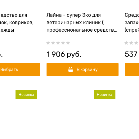
едство для
Лайна - супер Эко для
Средс
ок, ковриков,
ветеринарных клиник (
запах
дежды
профессиональное средство
(спре
для дезинфекции )
.
1 906
 руб.
537
Выбрать
В корзину
Новинка
Новинка