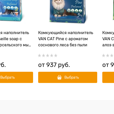
я наполнитель
Комкующийся наполнитель
Комк
ille soap с
VAN CAT Pine с ароматом
VAN C
рсельского мыла
соснового леса без пыли
алоэ 
уб.
от
937
 руб.
от
9
Выбрать
Выбрать