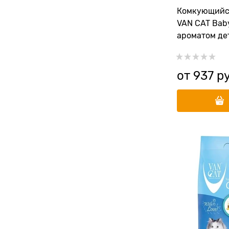
Комкующийс
VAN CAT Bab
ароматом де
без пыли
от
937
 р