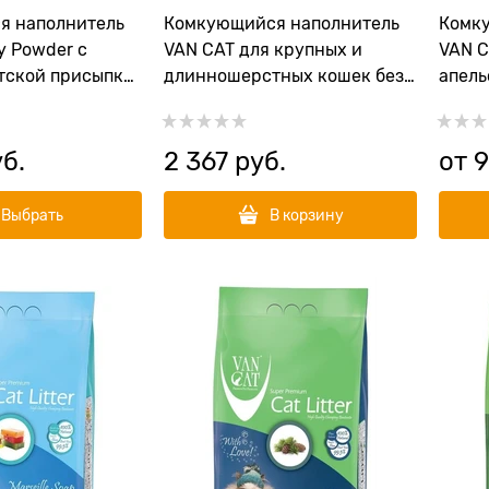
я наполнитель
Комкующийся наполнитель
Комк
y Powder с
VAN CAT для крупных и
VAN C
тской присыпки
длинношерстных кошек без
апель
пыли Natural Standart
уб.
2 367
 руб.
от
9
Выбрать
В корзину