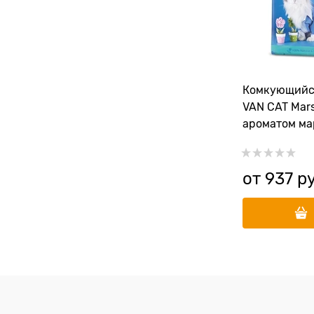
Комкующийс
VAN CAT Marse
ароматом ма
без пыли
от
937
 р