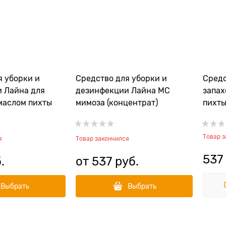
я уборки и
Средство для уборки и
Средс
 Лайна для
дезинфекции Лайна МС
запах
маслом пихты
мимоза (концентрат)
пихты
Товар 
я
Товар закончился
537
.
от
537
 руб.
Выбрать
Выбрать