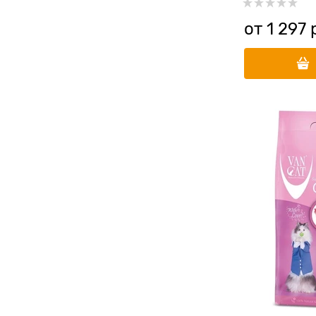
от
1 297
 