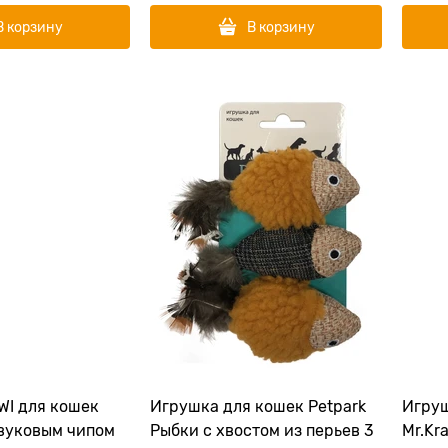
В корзину
В корзину
WI для кошек
Игрушка для кошек Petpark
Игруш
звуковым чипом
Рыбки с хвостом из перьев 3
Mr.Kr