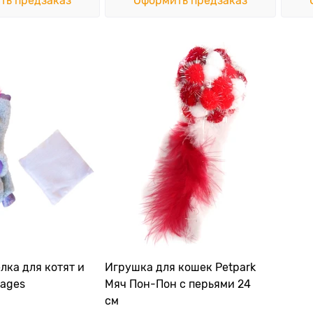
ть предзаказ
Оформить предзаказ
лка для котят и
Игрушка для кошек Petpark
tages
Мяч Пон-Пон с перьями 24
см