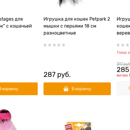
stages для
Игрушка для кошек Petpark 2
Игруш
к" с кошачьей
мышки с перьями 18 см
кошек
разноцветные
верев
Товар 
317
 руб
285
287
 руб.
выгода
В корзину
В корзину