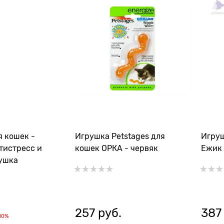
я кошек -
Игрушка Petstages для
Игруш
тистресс и
кошек ОРКА - червяк
Ежик 
ушка
257
 руб.
387
10%