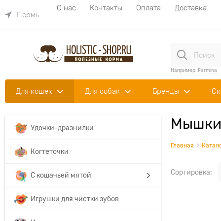
О нас
Контакты
Оплата
Доставка
Пермь
Например:
Farmina
Для кошек
Для собак
Бренды
Ск
Мышки,
Удочки-дразнилки
Главная
Катал
Когтеточки
Сортировка:
С кошачьей мятой
Игрушки для чистки зубов