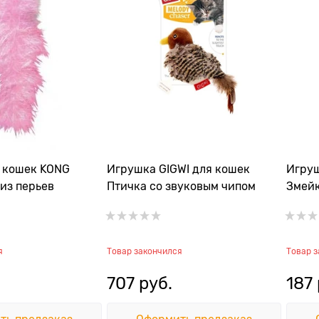
 кошек KONG
Игрушка GIGWI для кошек
Игруш
из перьев
Птичка со звуковым чипом
Змей
я
Товар закончился
Товар 
707
 руб.
187