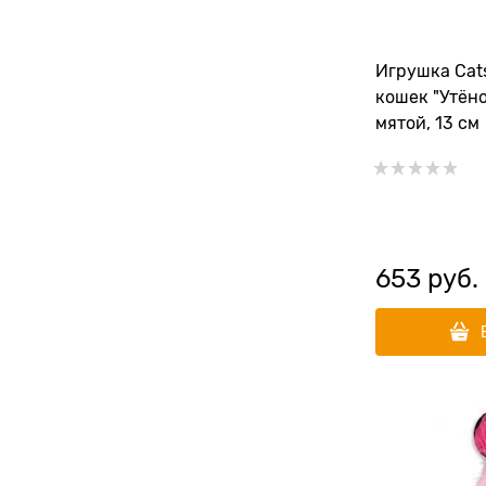
Игрушка Cat
кошек "Утёно
мятой, 13 см
653
 руб.