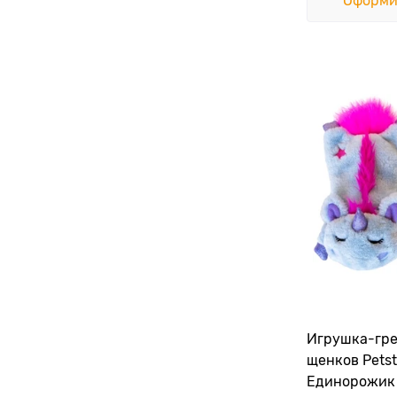
Оформи
Игрушка-гре
щенков Pets
Единорожик