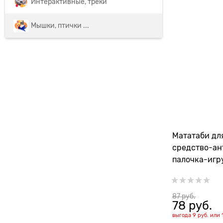
Интерактивные, треки
Мышки, птички ...
Мататаби дл
средство-ан
палочка-игр
87
 руб.
78
 руб.
выгода
9 руб.
или