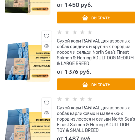
от
1 450
 руб.
ВЫБРАТЬ
Сухой корм RAWIVAL для взрослых
собак средних и крупных пород из
лосося и сельди North Sea’s Finest
Salmon & Herring ADULT DOG MEDIUM
& LARGE BREED
от
1 376
 руб.
ВЫБРАТЬ
Сухой корм RAWIVAL для взрослых
собак карликовых и маленьких
пород из лосося и сельди North Sea’s
Finest Salmon & Herring ADULT DOG
TOY & SMALL BREED
от
1 487
 руб.