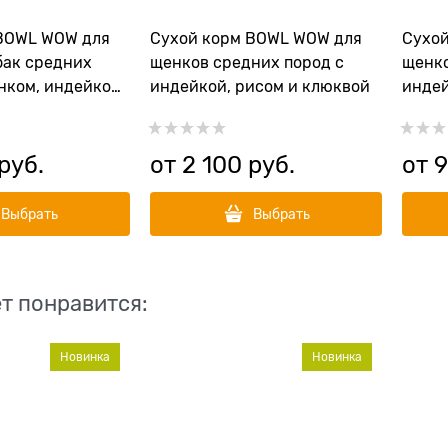
BOWL WOW для
Сухой корм BOWL WOW для
Сухо
бак средних
щенков средних пород с
щенко
нком, индейкой,
индейкой, рисом и клюквой
индей
ковью
 руб.
от
2 100
 руб.
от
Выбрать
Выбрать
т понравится:
Новинка
Новинка