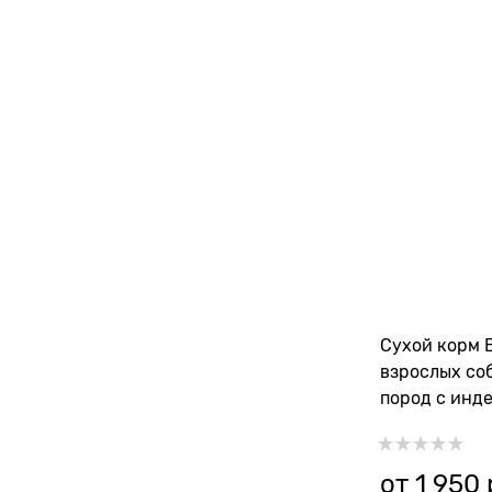
Сухой корм 
взрослых со
пород с инде
рисом и тык
от
1 950
 