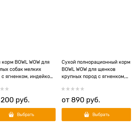
й корм BOWL WOW для
Сухой полнорационный корм
лых собак мелких
BOWL WOW для щенков
 с ягненком, индейкой,
крупных пород с ягненком,
 и тыквой
индейкой, рисом и
добавлением черники
 200
 руб.
от
890
 руб.
Выбрать
Выбрать