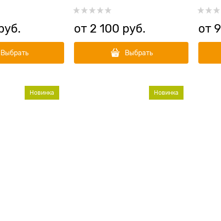
вой
яблоком
розм
руб.
от
2 100
 руб.
от
Выбрать
Выбрать
Новинка
Новинка