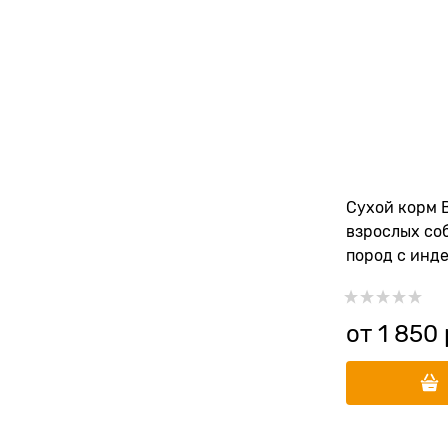
Сухой корм 
взрослых со
пород с инде
рисом и све
от
1 850