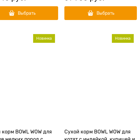
Выбрать
Выбрать
Новинка
Новинка
й корм BOWL WOW для
Сухой корм BOWL WOW для
в мелких пород с
котят с индейкой, курицей и