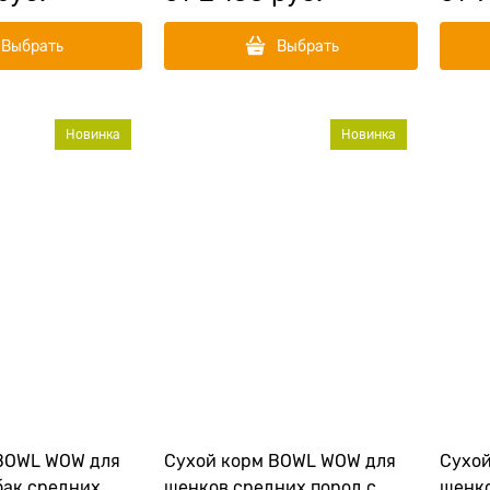
Выбрать
Выбрать
Новинка
Новинка
BOWL WOW для
Сухой корм BOWL WOW для
Сухо
бак средних
щенков средних пород с
щенко