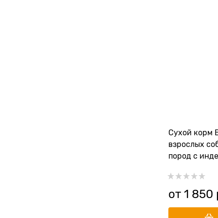
Сухой корм 
взрослых со
пород с инде
рисом и све
от
1 850