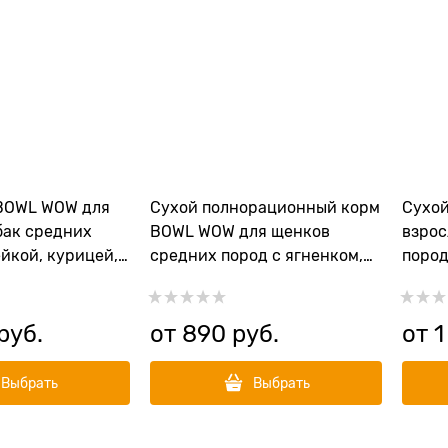
BOWL WOW для
Сухой полнорационный корм
Сухо
бак средних
BOWL WOW для щенков
взрос
йкой, курицей,
средних пород с ягненком,
пород
клой
индейкой, рисом и
рисом
добавлением брусники
 руб.
от
890
 руб.
от
1
Выбрать
Выбрать