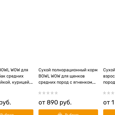
BOWL WOW для
Сухой полнорационный корм
Сухо
бак средних
BOWL WOW для щенков
взрос
йкой, курицей,
средних пород с ягненком,
пород
клой
индейкой, рисом и
рисом
добавлением брусники
 руб.
от
890
 руб.
от
1