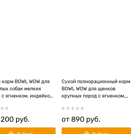
й корм BOWL WOW для
Сухой полнорационный корм
лых собак мелких
BOWL WOW для щенков
 с ягненком, индейкой,
крупных пород с ягненком,
 и тыквой
индейкой, рисом и
добавлением черники
 200
 руб.
от
890
 руб.