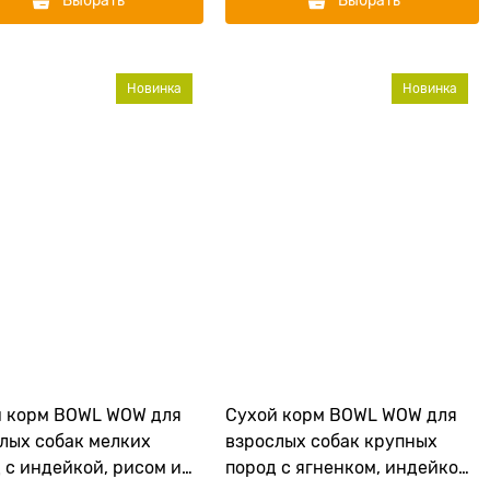
Выбрать
Выбрать
Новинка
Новинка
й корм BOWL WOW для
Сухой корм BOWL WOW для
лых собак мелких
взрослых собак крупных
 с индейкой, рисом и
пород с ягненком, индейкой,