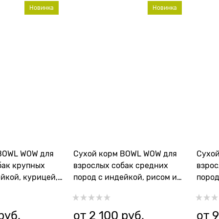
Новинка
Новинка
BOWL WOW для
Сухой корм BOWL WOW для
Сухо
бак крупных
взрослых собак средних
взрос
йкой, курицей,
пород с индейкой, рисом и
пород
вой
яблоком
розм
руб.
от
2 100
 руб.
от