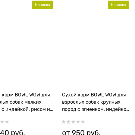
Новинка
Новинка
й корм BOWL WOW для
Сухой корм BOWL WOW для
лых собак мелких
взрослых собак крупных
 с индейкой, рисом и
пород с ягненком, индейкой,
арином
рисом и цукини
940
 руб.
от
950
 руб.