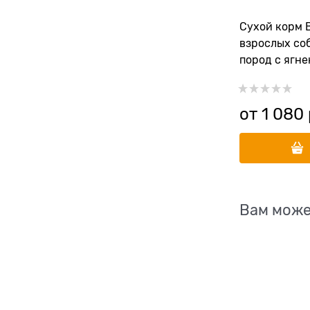
Сухой корм 
взрослых со
пород с ягне
рисом и мор
от
1 080
Вам може