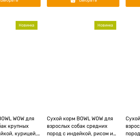
Выбрать
Выбрать
Новинка
Новинка
BOWL WOW для
Сухой корм BOWL WOW для
Сухо
бак крупных
взрослых собак средних
взрос
йкой, курицей,
пород с индейкой, рисом и
пород