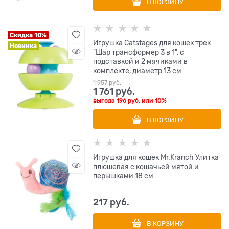
В КОРЗИНУ
Скидка 10%
Игрушка Catstages для кошек трек
Новинка
"Шар трансформер 3 в 1", с
подставкой и 2 мячиками в
комплекте, диаметр 13 см
1 957
 руб.
1 761
 руб.
выгода
196 руб.
или
10%
В КОРЗИНУ
Игрушка для кошек Mr.Kranch Улитка
плюшевая с кошачьей мятой и
перышками 18 см
217
 руб.
В КОРЗИНУ