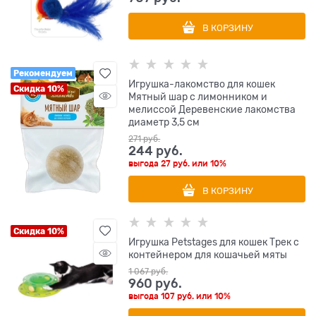
В КОРЗИНУ
Рекомендуем
Игрушка-лакомство для кошек
Скидка 10%
Мятный шар с лимонником и
мелиссой Деревенские лакомства
диаметр 3,5 см
271
 руб.
244
 руб.
выгода
27 руб.
или
10%
В КОРЗИНУ
Скидка 10%
Игрушка Petstages для кошек Трек с
контейнером для кошачьей мяты
1 067
 руб.
960
 руб.
выгода
107 руб.
или
10%