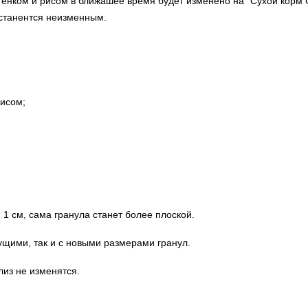
генком и рисом в ближашее время будет изменено на "Сухой корм G
останентся неизменным.
рисом;
.
1 см, сама гранула станет более плоской.
ущими, так и с новыми размерами гранул.
лиз не изменятся.