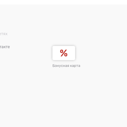
етях
такте
Бонусная карта