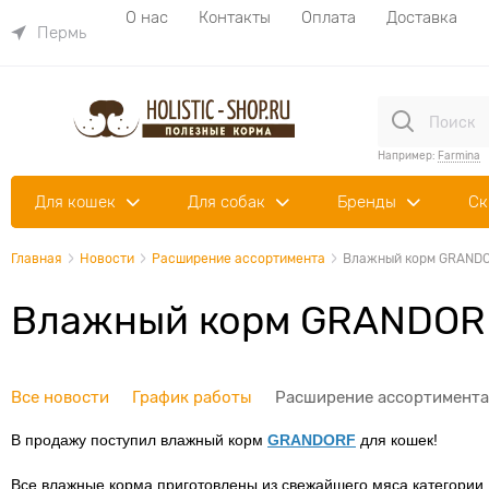
О нас
Контакты
Оплата
Доставка
Пермь
Например:
Farmina
Для кошек
Для собак
Бренды
Ск
Главная
Новости
Расширение ассортимента
Влажный корм GRANDOR
Влажный корм GRANDORF
Все новости
График работы
Расширение ассортимента
В продажу поступил влажный корм
GRANDORF
для кошек!
Все влажные корма приготовлены из свежайшего мяса категории