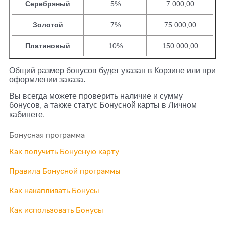
Серебряный
5%
7 000,00
Золотой
7%
75 000,00
Платиновый
10%
150 000,00
Общий размер бонусов будет указан в Корзине или при
оформлении заказа.
Вы всегда можете п
роверить наличие и сумму
бонусов, а также статус Бонусной карты в Личном
кабинете.
Бонусная программа
Как получить Бонусную карту
Правила Бонусной программы
Как накапливать Бонусы
Как использовать Бонусы