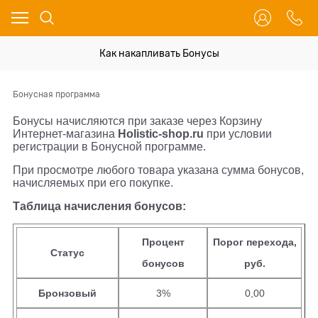
Как накапливать Бонусы
Бонусная программа
Бонусы начисляются при заказе через Корзину
Интернет-магазина
Holistic-shop.ru
при условии
регистрации в Бонусной программе.
При просмотре любого товара указана сумма бонусов,
начисляемых при его покупке.
Таблица начисления бонусов:
Процент
Порог перехода,
Статус
бонусов
руб.
Бронзовый
3%
0,00