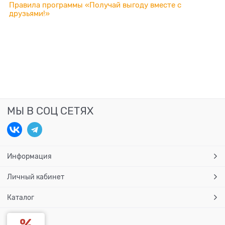
Правила программы «Получай выгоду вместе с
друзьями!»
МЫ В СОЦ СЕТЯХ
Информация
Личный кабинет
Каталог