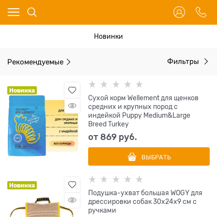
Новинки
Рекомендуемые
Фильтры
Новинка
Сухой корм Wellement для щенков
средних и крупных пород с
индейкой Puppy Medium&Large
Breed Turkey
от
869
 руб.
ВЫБРАТЬ
Новинка
Подушка-ухват большая WOGY для
дрессировки собак 30х24х9 см с
ручками