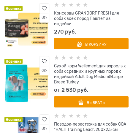
Новинка
Консервы GRANDORF FRESH для
собак всех пород Паштет из
индейки
270
 руб.
В КОРЗИНУ
Новинка
Сухой корм Wellement для взрослых
собак средних и крупных пород с
индейкой Adult Dog Medium&Large
Breed Turkey
от
2 530
 руб.
ВЫБРАТЬ
Новинка
Поводок-перестежка для собак COA
"HALTI Training Lead", 200х2.5 см