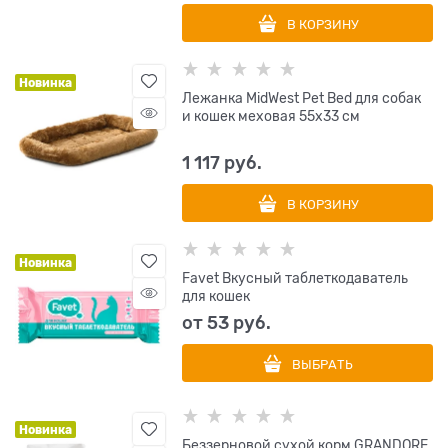
В КОРЗИНУ
Новинка
Лежанка MidWest Pet Bed для собак
и кошек меховая 55х33 см
1 117
 руб.
В КОРЗИНУ
Новинка
Favet Вкусный таблеткодаватель
для кошек
от
53
 руб.
ВЫБРАТЬ
Новинка
Беззерновой сухой корм GRANDORF