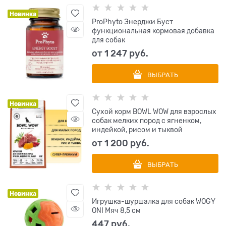
Новинка
ProPhyto Энерджи Буст
функциональная кормовая добавка
для собак
от
1 247
 руб.
ВЫБРАТЬ
Новинка
Сухой корм BOWL WOW для взрослых
собак мелких пород с ягненком,
индейкой, рисом и тыквой
от
1 200
 руб.
ВЫБРАТЬ
Новинка
Игрушка-шуршалка для собак WOGY
ONI Мяч 8,5 см
447
 руб.