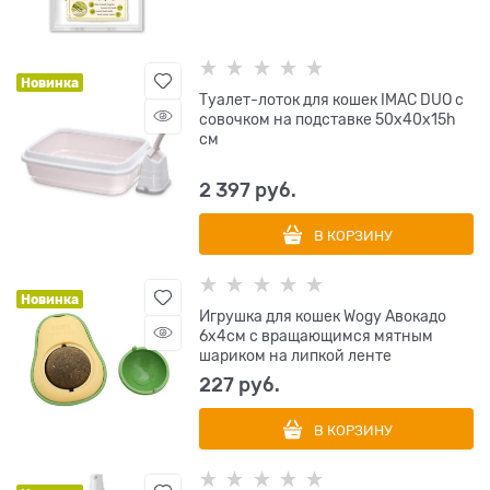
Новинка
Туалет-лоток для кошек IMAC DUO с
совочком на подставке 50х40х15h
см
2 397
 руб.
В КОРЗИНУ
Новинка
Игрушка для кошек Wogy Авокадо
6х4см с вращающимся мятным
шариком на липкой ленте
227
 руб.
В КОРЗИНУ