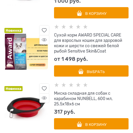
1 000
 руб.
В КОРЗИНУ
Новинка
Сухой корм AWARD SPECIAL CARE
для взрослых кошек для здоровой
кожи и шерсти со свежей белой
рыбой Sensitive Skin&Coat
от
1 498
 руб.
ВЫБРАТЬ
Новинка
Миска складная для собак с
карабином NUNBELL, 600 мл,
25.5х18х6 см
317
 руб.
В КОРЗИНУ