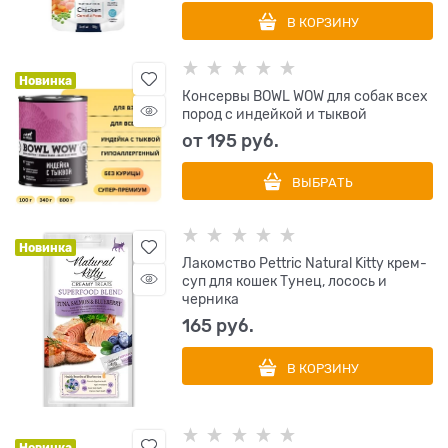
В КОРЗИНУ
Новинка
Консервы BOWL WOW для собак всех
пород с индейкой и тыквой
от
195
 руб.
ВЫБРАТЬ
Новинка
Лакомство Pettric Natural Kitty крем-
суп для кошек Тунец, лосось и
черника
165
 руб.
В КОРЗИНУ