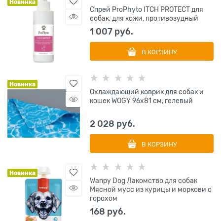
Новинка
Спрей ProPhyto ITCH PROTECT для
собак, для кожи, противозудный
1 007
 руб.
В КОРЗИНУ
Новинка
Охлаждающий коврик для собак и
кошек WOGY 96х81 см, гелевый
2 028
 руб.
В КОРЗИНУ
Новинка
Wanpy Dog Лакомство для собак
Мясной мусс из курицы и моркови с
горохом
168
 руб.