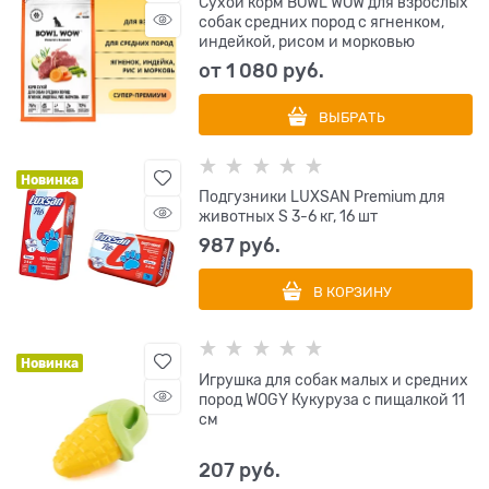
Сухой корм BOWL WOW для взрослых
собак средних пород с ягненком,
индейкой, рисом и морковью
от
1 080
 руб.
ВЫБРАТЬ
Новинка
Подгузники LUXSAN Premium для
животных S 3-6 кг, 16 шт
987
 руб.
В КОРЗИНУ
Новинка
Игрушка для собак малых и средних
пород WOGY Кукуруза с пищалкой 11
см
207
 руб.