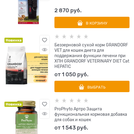
2 870
 руб.
В КОРЗИНУ
Новинка
Беззерновой сухой корм GRANDORF
VET для кошек диета для
поддержания функции печени при
ХПН GRANDORF VETERINARY DIET Cat
HEPATIC
от
1 050
 руб.
ВЫБРАТЬ
Новинка
ProPhyto Артро Защита
функциональная кормовая добавка
для собак и кошек
от
1 543
 руб.