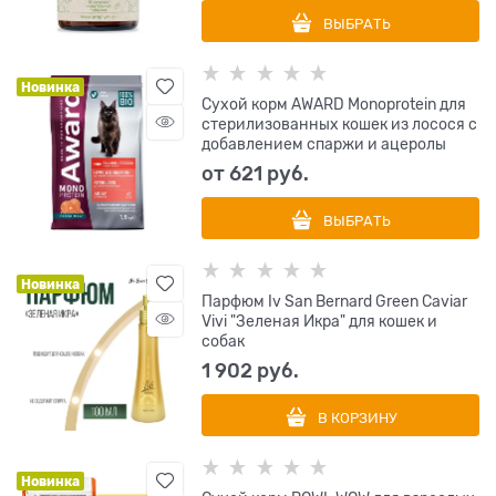
ВЫБРАТЬ
Новинка
Сухой корм AWARD Monoprotein для
стерилизованных кошек из лосося с
добавлением спаржи и ацеролы
от
621
 руб.
ВЫБРАТЬ
Новинка
Парфюм Iv San Bernard Green Caviar
Vivi "Зеленая Икра" для кошек и
собак
1 902
 руб.
В КОРЗИНУ
Новинка