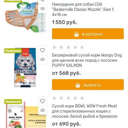
Новинка
Намордник для собак COA
"Baskerville Classic Muzzle", Size 1,
4х16 см
1 550
 руб.
В КОРЗИНУ
Новинка
Беззерновой сухой корм Wanpy Dog
для щенков всех пород с лососем
PUPPY SALMON
от
568
 руб.
ВЫБРАТЬ
Новинка
Сухой корм BOWL WOW Fresh Meat
для стерилизованных кошек с
лососем, белой рыбой и брокколи
от
690
 руб.