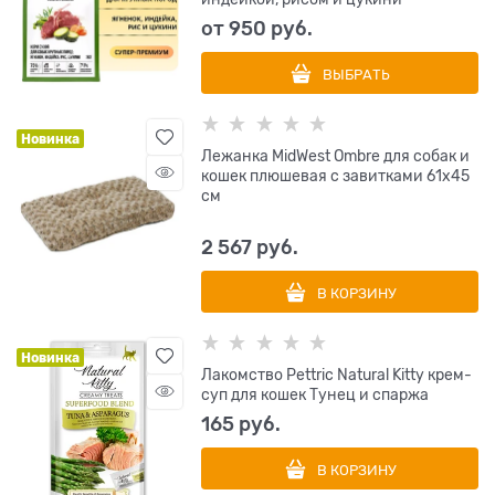
от
950
 руб.
ВЫБРАТЬ
Новинка
Лежанка MidWest Ombre для собак и
кошек плюшевая с завитками 61х45
см
2 567
 руб.
В КОРЗИНУ
Новинка
Лакомство Pettric Natural Kitty крем-
суп для кошек Тунец и спаржа
165
 руб.
В КОРЗИНУ