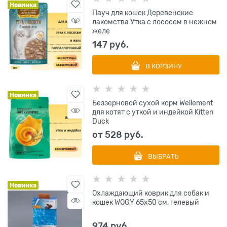
Новинка
Пауч для кошек Деревенские
лакомства Утка с лососем в нежном
желе
147
 руб.
В КОРЗИНУ
Новинка
Беззерновой сухой корм Wellement
для котят с уткой и индейкой Kitten
Duck
от
528
 руб.
ВЫБРАТЬ
Новинка
Охлаждающий коврик для собак и
кошек WOGY 65х50 см, гелевый
974
 руб.