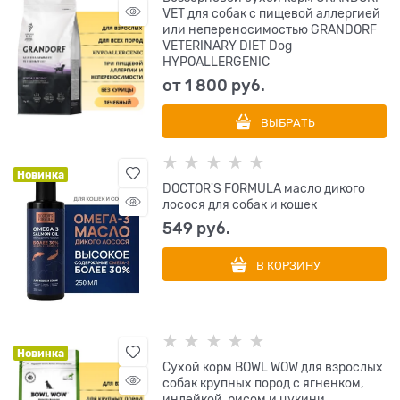
VET для собак с пищевой аллергией
или непереносимостью GRANDORF
VETERINARY DIET Dog
HYPOALLERGENIC
от
1 800
 руб.
ВЫБРАТЬ
Новинка
DOCTOR'S FORMULA масло дикого
лосося для собак и кошек
549
 руб.
В КОРЗИНУ
Новинка
Сухой корм BOWL WOW для взрослых
собак крупных пород с ягненком,
индейкой, рисом и цукини