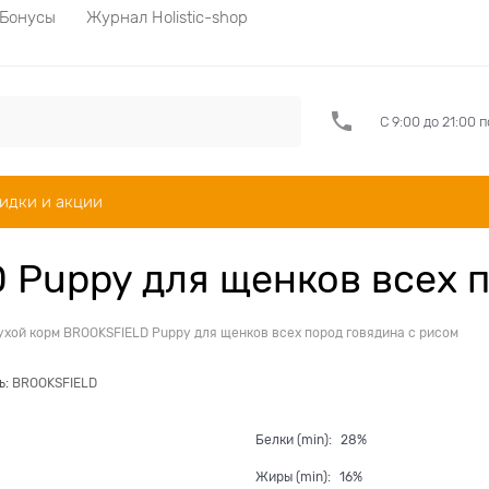
Бонусы
Журнал Holistic-shop
С 9:00 до 21:00 
идки и акции
 Puppy для щенков всех п
ухой корм BROOKSFIELD Puppy для щенков всех пород говядина с рисом
ь:
BROOKSFIELD
Белки (min):
28%
Жиры (min):
16%