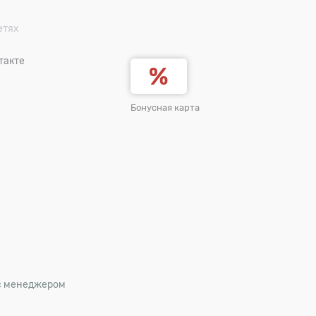
етях
такте
Бонусная карта
 с менеджером