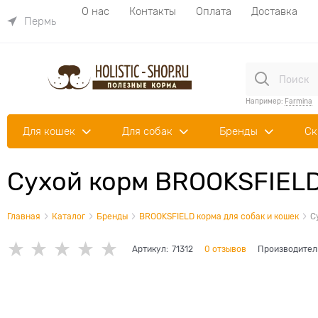
О нас
Контакты
Оплата
Доставка
Пермь
Например:
Farmina
Для кошек
Для собак
Бренды
Ск
Сухой корм BROOKSFIELD
Главная
Каталог
Бренды
BROOKSFIELD корма для собак и кошек
С
Артикул:
71312
0 отзывов
Производител