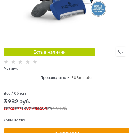
Есть в наличии
Артикул:
Производитель:
FURminator
Вес / Объем
3 982
 руб.
выгода
995 руб.
или
20%
4 977
 руб.
+119 бонусов на бонусную карту
Количество: