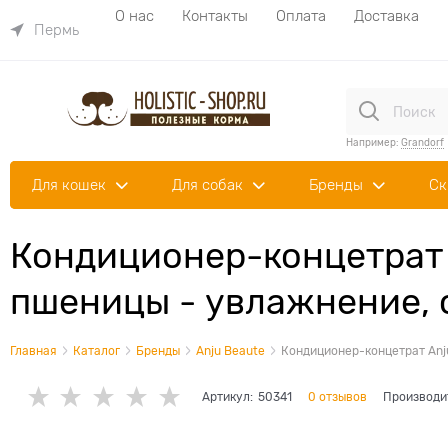
О нас
Контакты
Оплата
Доставка
Пермь
Например:
Grandorf
Для кошек
Для собак
Бренды
Ск
Кондиционер-концетрат 
пшеницы - увлажнение, о
Главная
Каталог
Бренды
Anju Beaute
Кондиционер-концетрат Anj
Артикул:
50341
0 отзывов
Производи