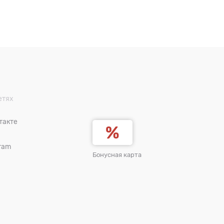
етях
такте
ram
Бонусная карта