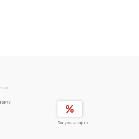
етях
такте
Бонусная карта