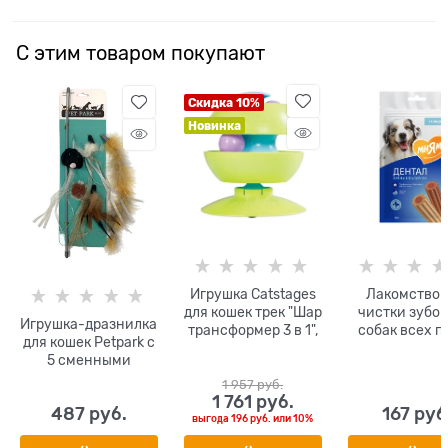
С этим товаром покупают
Скидка 10%
Новинка
Игрушка Catstages
Лакомство 
для кошек трек "Шар
чистки зубов
Игрушка-дразнилка
трансформер 3 в 1",
собак всех п
для кошек Petpark с
с подставкой и 2
Мнямс DEN
5 сменными
мячиками в
"Зубные палоч
кисточками
комплекте, диаметр
говядино
1 957
 руб.
1 761
 руб.
13 см
487
 руб.
167
 руб
выгода
196 руб.
или
10%