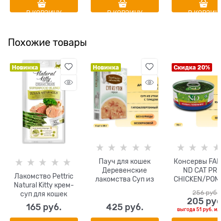
В КОРЗИНУ
В КОРЗИНУ
В КОРЗИН
Похожие товары
Новинка
Новинка
Скидка 20%
Пауч для кошек
Консервы FA
Деревенские
ND CAT PRI
Лакомство Pettric
лакомства Суп из
CHICKEN/POM
Natural Kitty крем-
утки с тунцом 4 шт
NATE для взр
256
 руб.
суп для кошек
х 35 гр
кошек с кури
205
 руб
Тунец и спаржа
гранато
165
 руб.
425
 руб.
выгода
51 руб.
ил