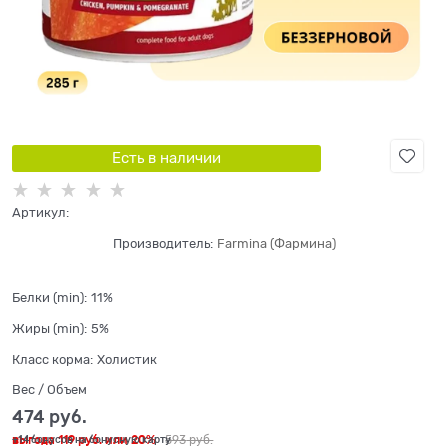
Есть в наличии
Артикул:
Производитель:
Farmina (Фармина)
Белки (min):
11%
Жиры (min):
5%
Класс корма:
Холистик
Вес / Объем
474
 руб.
выгода
119 руб.
или
20%
593
 руб.
+14 бонусов на бонусную карту