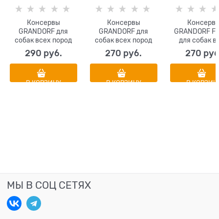
Консервы
Консервы
Консерв
GRANDORF для
GRANDORF для
GRANDORF F
собак всех пород
собак всех пород
для собак в
Паштет из индейки
Паштет из ягненка
пород Паште
290
 руб.
270
 руб.
270
 руб
с яблоком и
говядин
малиной
В КОРЗИНУ
В КОРЗИНУ
В КОРЗИН
МЫ В СОЦ СЕТЯХ