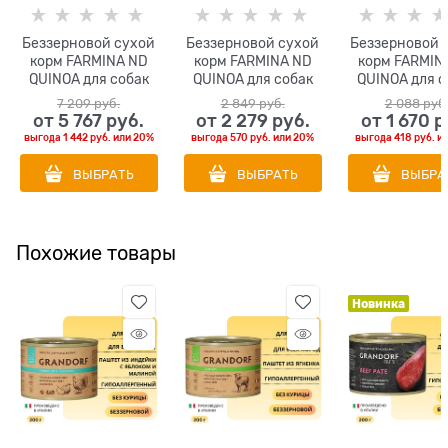
Беззерновой cухой
Беззерновой cухой
Беззерновой 
корм FARMINA ND
корм FARMINA ND
корм FARMIN
QUINOA для собак
QUINOA для собак
QUINOA для с
всех пород с
малых пород с
всех пород
7 209
 руб.
2 849
 руб.
2 088
 руб
сельдью и киноа
ягненком и киноа
перепелом и 
от
5 767
 руб.
от
2 279
 руб.
от
1 670
 р
для кожи и шерсти
поддержка
для кожи и ш
выгода
1 442 руб.
или
20%
выгода
570 руб.
или
20%
выгода
418 руб.
и
пищеварения
(Quinoa Digestion
ВЫБРАТЬ
ВЫБРАТЬ
ВЫБРА
Lamb Adult Mini)
Похожие товары
Новинка