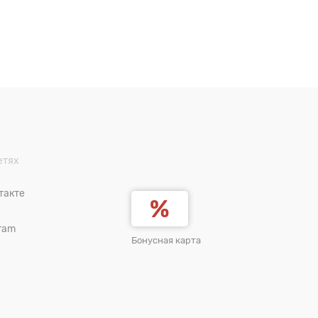
етях
такте
ram
Бонусная карта