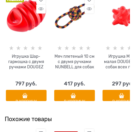
Новинка
Игрушка Шар-
Мяч плетеный 10 см
Игрушка М
гармошка с двумя
с двумя ручками
малая DOUGE
ручками DOUGEZ
NUNBELL для собак
собак всех п
для собак средних
крупных пород
повышенн
и крупных пород
диаметр 10 см
прочности 1
повышенной
цвета в
797
 руб.
417
 руб.
297
 руб
прочности 20 х 13
ассортименте
см
В КОРЗИНУ
В КОРЗИНУ
В КОРЗИН
Похожие товары