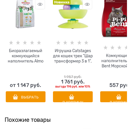
Новинка
Биоразлагаемый
Игрушка Catstages
Комкующий
комкующийся
для кошек трек "Шар
наполнитель P
наполнитель Almo
трансформер 3 в 1",
Bent Морской
Nature Cat Litter
с подставкой и 2
мячиками в
комплекте, диаметр
1 957
 руб.
1 761
 руб.
13 см
от
1 147
 руб.
557
 руб
выгода
196 руб.
или
10%
ВЫБРАТЬ
В КОРЗИНУ
В КОРЗИН
Похожие товары