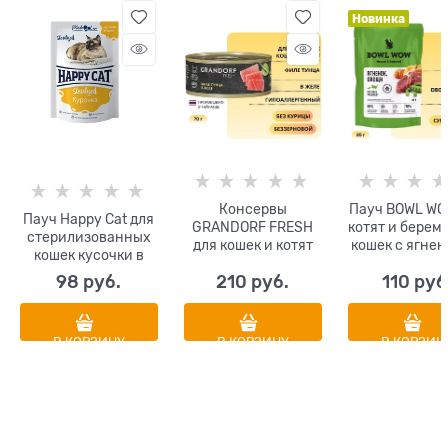
Новинка
Консервы
Пауч BOWL WO
Пауч Happy Cat для
GRANDORF FRESH
котят и берем
стерилизованных
для кошек и котят
кошек с ягнен
кошек кусочки в
филе тунца в желе
овощами в с
желе Курочка
98
 руб.
210
 руб.
110
 руб
В КОРЗИНУ
В КОРЗИНУ
В КОРЗИН