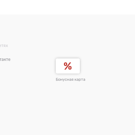
етях
такте
Бонусная карта