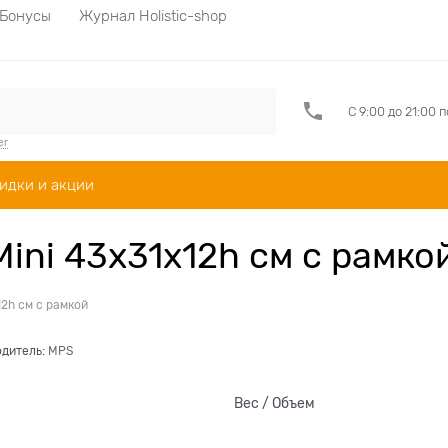
Бонусы
Журнал Holistic-shop
С 9:00 до 21:00 
er
идки и акции
ini 43х31х12h см с рамко
12h см с рамкой
дитель:
MPS
Вес / Объем