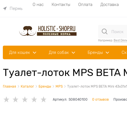
О нас
Контакты
Оплата
Доставка
Пермь
Например:
Best Dinn
Для кошек
Для собак
Бренды
Ск
Туалет-лоток MPS BETA M
Главная
Каталог
Бренды
MPS
Туалет-лоток MPS BETA Mini 43х31х
Артикул:
S08040100
0 отзывов
Произво