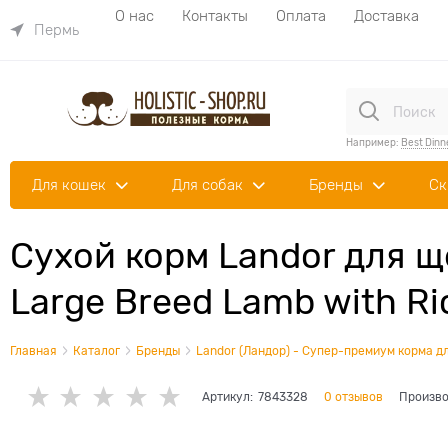
О нас
Контакты
Оплата
Доставка
Пермь
Например:
Best Dinn
Для кошек
Для собак
Бренды
Ск
Сухой корм Landor для щ
Large Breed Lamb with Ri
Главная
Каталог
Бренды
Landor (Ландор) - Супер-премиум корма дл
Артикул:
7843328
0 отзывов
Произво