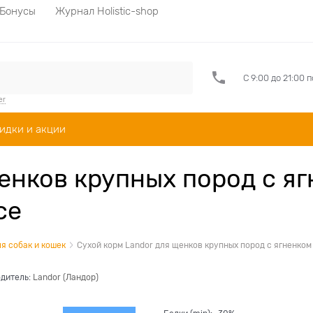
Бонусы
Журнал Holistic-shop
С 9:00 до 21:00 
er
идки и акции
енков крупных пород с я
ce
я собак и кошек
Сухой корм Landor для щенков крупных пород с ягненком 
дитель:
Landor (Ландор)