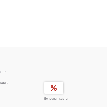
етях
такте
Бонусная карта