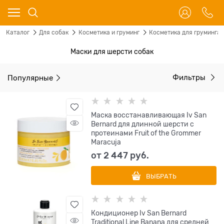
Каталог
Для собак
Косметика и груминг
Косметика для груминга
Маски для шерсти собак
Популярные
Фильтры
Маска восстанавливающая Iv San
Bernard для длинной шерсти с
протеинами Fruit of the Grommer
Maracuja
от
2 447
 руб.
ВЫБРАТЬ
Кондиционер Iv San Bernard
Traditional Line Banana для средней