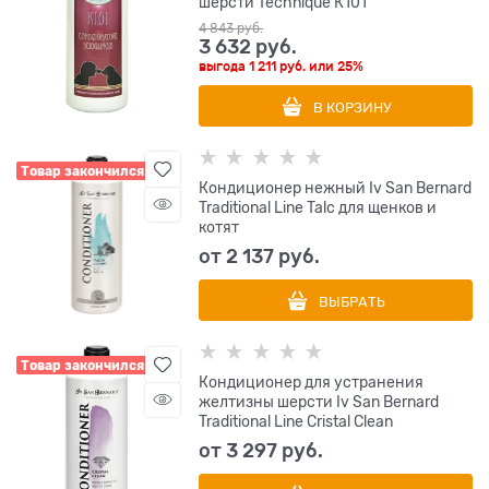
шерсти Technique К101
4 843
 руб.
3 632
 руб.
выгода
1 211 руб.
или
25%
В КОРЗИНУ
Товар закончился
Кондиционер нежный Iv San Bernard
Traditional Line Talc для щенков и
котят
от
2 137
 руб.
ВЫБРАТЬ
Товар закончился
Кондиционер для устранения
желтизны шерсти Iv San Bernard
Traditional Line Cristal Clean
от
3 297
 руб.