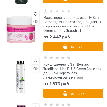
Маска восстанавливающая Iv San
Bernard для шерсти средней длины
с протеинами шелка Fruit of the
Grommer Pink Grapefruit
от
2 447
 руб.
ВЫБРАТЬ
Кондиционер Iv San Bernard
Traditional Line PLUS Green Apple для
длинной шерсти без
лаурилсульфата натрия
от
1 873
 руб.
ВЫБРАТЬ