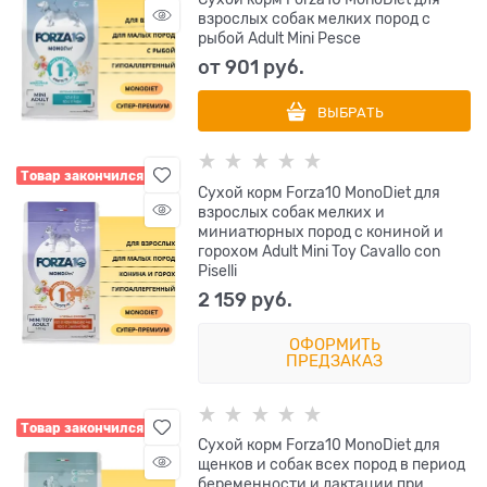
взрослых собак мелких пород с
рыбой Adult Mini Pesce
от
901
 руб.
ВЫБРАТЬ
Товар закончился
Сухой корм Forza10 MonoDiet для
взрослых собак мелких и
миниатюрных пород с кониной и
горохом Adult Mini Toy Cavallo con
Piselli
2 159
 руб.
ОФОРМИТЬ
ПРЕДЗАКАЗ
Товар закончился
Сухой корм Forza10 MonoDiet для
щенков и собак всех пород в период
беременности и лактации при