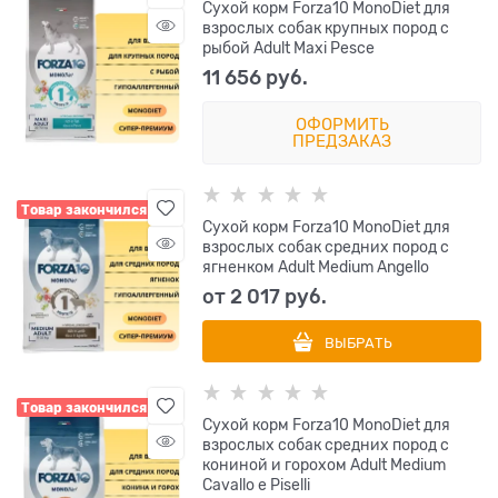
Сухой корм Forza10 MonoDiet для
взрослых собак крупных пород c
рыбой Adult Maxi Pesce
11 656
 руб.
ОФОРМИТЬ
ПРЕДЗАКАЗ
Товар закончился
Сухой корм Forza10 MonoDiet для
взрослых собак средних пород с
ягненком Adult Medium Angello
от
2 017
 руб.
ВЫБРАТЬ
Товар закончился
Сухой корм Forza10 MonoDiet для
взрослых собак средних пород с
кониной и горохом Adult Medium
Cavallo e Piselli