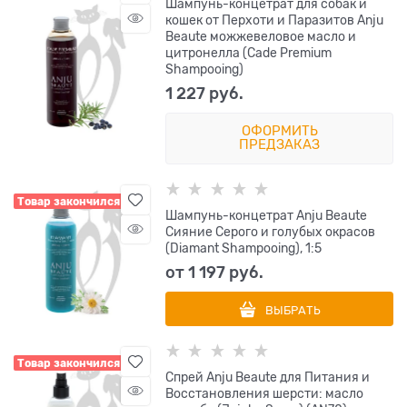
Шампунь-концетрат для собак и
кошек от Перхоти и Паразитов Anju
Beaute можжевеловое масло и
цитронелла (Cade Premium
Shampooing)
1 227
 руб.
ОФОРМИТЬ
ПРЕДЗАКАЗ
Товар закончился
Шампунь-концетрат Anju Beaute
Сияние Серого и голубых окрасов
(Diamant Shampooing), 1:5
от
1 197
 руб.
ВЫБРАТЬ
Товар закончился
Спрей Anju Beaute для Питания и
Восстановления шерсти: масло