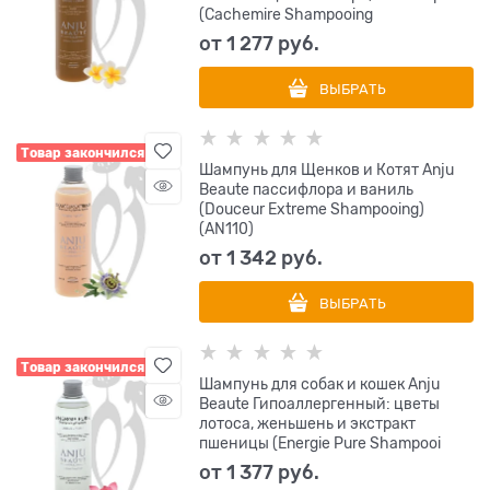
(Cachemire Shampooing
от
1 277
 руб.
ВЫБРАТЬ
Товар закончился
Шампунь для Щенков и Котят Anju
Beaute пассифлора и ваниль
(Douceur Extreme Shampooing)
(AN110)
от
1 342
 руб.
ВЫБРАТЬ
Товар закончился
Шампунь для собак и кошек Anju
Beaute Гипоаллергенный: цветы
лотоса, женьшень и экстракт
пшеницы (Energie Pure Shampooi
от
1 377
 руб.