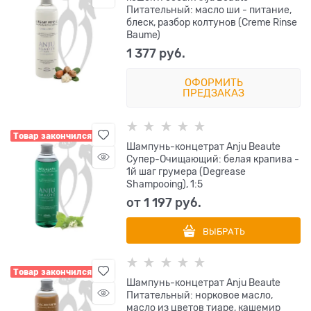
Питательный: масло ши - питание,
блеск, разбор колтунов (Creme Rinse
Baume)
1 377
 руб.
ОФОРМИТЬ
ПРЕДЗАКАЗ
Товар закончился
Шампунь-концетрат Anju Beaute
Супер-Очищающий: белая крапива -
1й шаг грумера (Degrease
Shampooing), 1:5
от
1 197
 руб.
ВЫБРАТЬ
Товар закончился
Шампунь-концетрат Anju Beaute
Питательный: норковое масло,
масло из цветов тиаре, кашемир