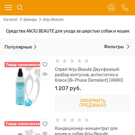
Каталог
Бренды
Anju Beaute
Средства ANJU BEAUTE для ухода за шерстью собак и кошек
Популярные
Фильтры
Товар закончился
Спрей Anju Beaute Двухфазный:
разбор колтунов, антистатик и
блеск (Bi-Phase Demelant) (AN80)
1 207
 руб.
ОФОРМИТЬ
ПРЕДЗАКАЗ
Товар закончился
Кондиционер-концентрат для
кошек и собак Anju Beaute