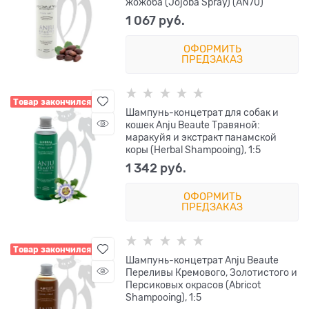
жожоба (Jojoba Spray) (AN70)
1 067
 руб.
ОФОРМИТЬ
ПРЕДЗАКАЗ
Товар закончился
Шампунь-концетрат для собак и
кошек Anju Beaute Травяной:
маракуйя и экстракт панамской
коры (Herbal Shampooing), 1:5
1 342
 руб.
ОФОРМИТЬ
ПРЕДЗАКАЗ
Товар закончился
Шампунь-концетрат Anju Beaute
Переливы Кремового, Золотистого и
Персиковых окрасов (Abricot
Shampooing), 1:5